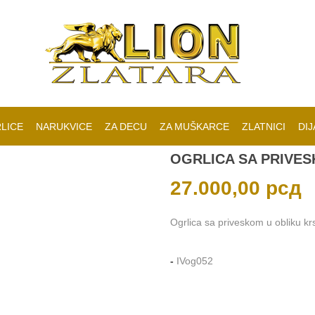
LICE
NARUKVICE
ZA DECU
ZA MUŠKARCE
ZLATNICI
DIJ
OGRLICA SA PRIVES
27.000,00
рсд
Ogrlica sa priveskom u obliku krst
-
IVog052