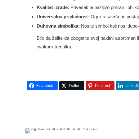
Kvalitet izrade:
Privesak je pažljivo poliran i obliko
Universalna privlačnost:
Ogrlica savršeno prista
Duhovna simbolika:
Nosite simbol koji nosi dubok
Bilo da želite da obogatite svoj nakitni asortiman 
svakom trenutku.
Facebook
Twitter
Pinterest
LinkedI