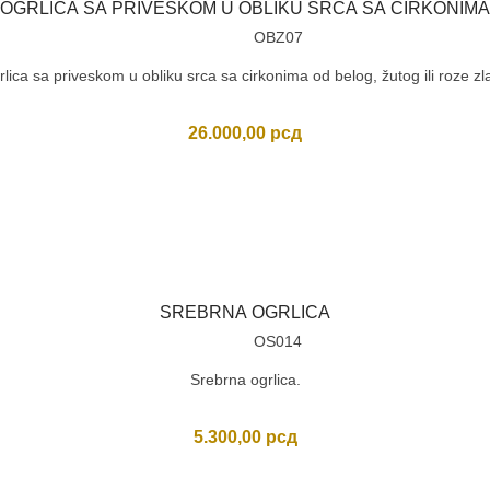
OGRLICA SA PRIVESKOM U OBLIKU SRCA SA CIRKONIMA
OBZ07
lica sa priveskom u obliku srca sa cirkonima od belog, žutog ili roze zl
26.000,00
рсд
SREBRNA OGRLICA
OS014
Srebrna ogrlica.
5.300,00
рсд