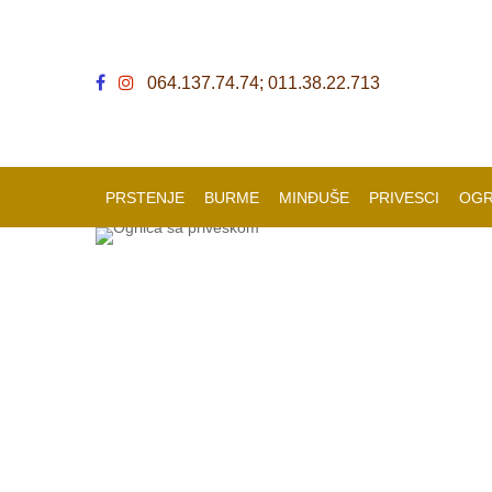
064.137.74.74; 011.38.22.713
PRSTENJE
BURME
MINĐUŠE
PRIVESCI
OGR