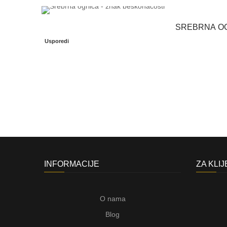
SREBRNA OG
Usporedi
INFORMACIJE
ZA KLI
O nama
Blog