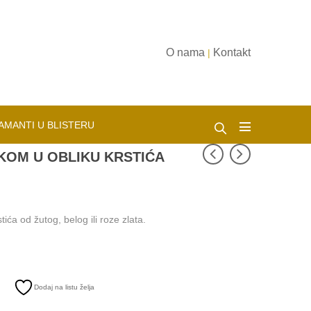
O nama
Kontakt
|
AMANTI U BLISTERU
KOM U OBLIKU KRSTIĆA
ića od žutog, belog ili roze zlata.
Dodaj na listu želja