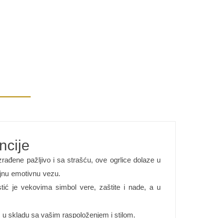
ncije
Izrađene pažljivo i sa strašću, ove ogrlice dolaze u
ajnu emotivnu vezu.
ić je vekovima simbol vere, zaštite i nade, a u
a, u skladu sa vašim raspoloženjem i stilom.