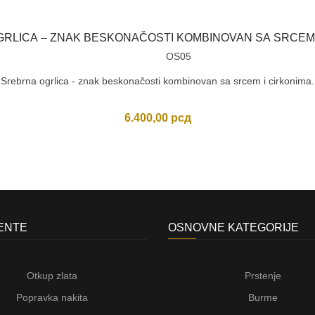
RLICA – ZNAK BESKONAČOSTI KOMBINOVAN SA SRCEM 
OS05
Srebrna ogrlica - znak beskonačosti kombinovan sa srcem i cirkonima.
6.400,00
рсд
JENTE
OSNOVNE KATEGORIJE
Otkup zlata
Prstenje
Popravka nakita
Burme