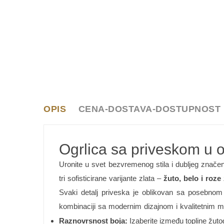
OPIS
CENA-DOSTAVA-DOSTUPNOST
Ogrlica sa priveskom u ob
Uronite u svet bezvremenog stila i dubljeg zna
tri sofisticirane varijante zlata –
žuto, belo i roze 
Svaki detalj priveska je oblikovan sa posebnom
kombinaciji sa modernim dizajnom i kvalitetnim ma
Raznovrsnost boja:
Izaberite između topline žutog