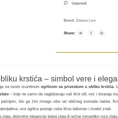
Usporedi
Brend:
Zlatara Lion
Share:
liku krstića – simbol vere i elega
čenja sa ovom izuzetnom
ogrlicom sa priveskom u obliku krstića
. 
zlato
– koje ne samo da naglašavaju vaš lični stil, već i stvaraju tr
 pažnjom, što ga čini mnogo više od običnog komada nakita. Krst
terijalima, ova ogrlica postaje vaša lična talisman i modni znak.
 zlata, diskretne elegancije belog zlata ili nežne romantike roze zlat