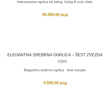
Interesantna ogrlica od belog, žutog ili roze zlata.
95.000,00
рсд
ELEGANTNA SREBRNA OGRLICA – ŠEST ZVEZDA
OS03
Elegantna srebrna ogrlica - šest zvezda.
5.500,00
рсд