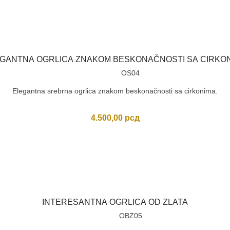
GANTNA OGRLICA ZNAKOM BESKONAČNOSTI SA CIRKO
OS04
Elegantna srebrna ogrlica znakom beskonačnosti sa cirkonima.
4.500,00
рсд
INTERESANTNA OGRLICA OD ZLATA
OBZ05