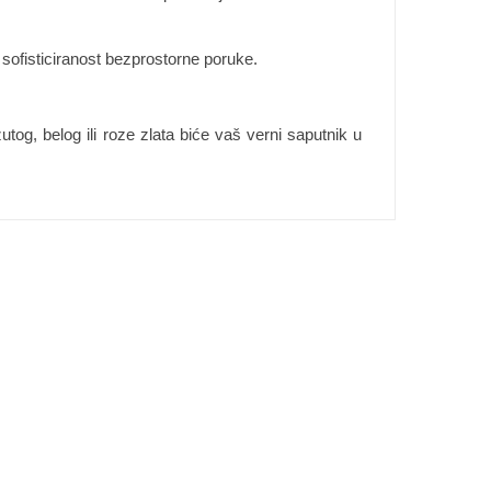
ofisticiranost bezprostorne poruke.
utog, belog ili roze zlata biće vaš verni saputnik u