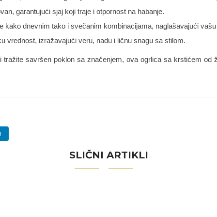
van, garantujući sjaj koji traje i otpornost na habanje.
je kako dnevnim tako i svečanim kombinacijama, naglašavajući vašu s
u vrednost, izražavajući veru, nadu i ličnu snagu sa stilom.
ili tražite savršen poklon sa značenjem, ova ogrlica sa krstićem od ž
n
SLIČNI ARTIKLI