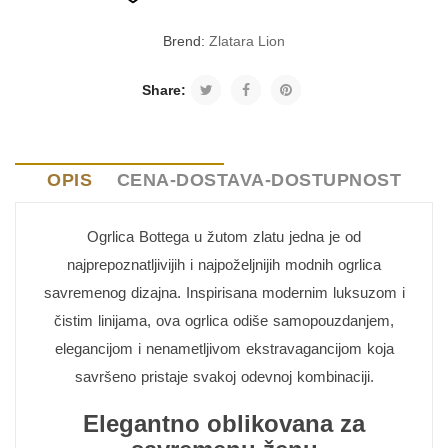
Brend:
Zlatara Lion
Share:
OPIS
CENA-DOSTAVA-DOSTUPNOST
Ogrlica Bottega u žutom zlatu jedna je od
najprepoznatljivijih i najpoželjnijih modnih ogrlica
savremenog dizajna. Inspirisana modernim luksuzom i
čistim linijama, ova ogrlica odiše samopouzdanjem,
elegancijom i nenametljivom ekstravagancijom koja
savršeno pristaje svakoj odevnoj kombinaciji.
Elegantno oblikovana za