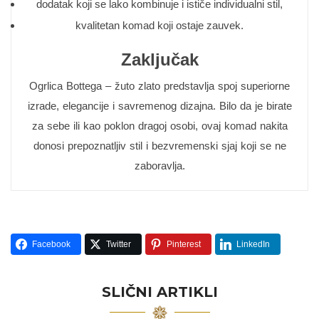
dodatak koji se lako kombinuje i ističe individualni stil,
kvalitetan komad koji ostaje zauvek.
Zaključak
Ogrlica Bottega – žuto zlato predstavlja spoj superiorne
izrade, elegancije i savremenog dizajna. Bilo da je birate
za sebe ili kao poklon dragoj osobi, ovaj komad nakita
donosi prepoznatljiv stil i bezvremenski sjaj koji se ne
zaboravlja.
Facebook
Twitter
Pinterest
LinkedIn
SLIČNI ARTIKLI