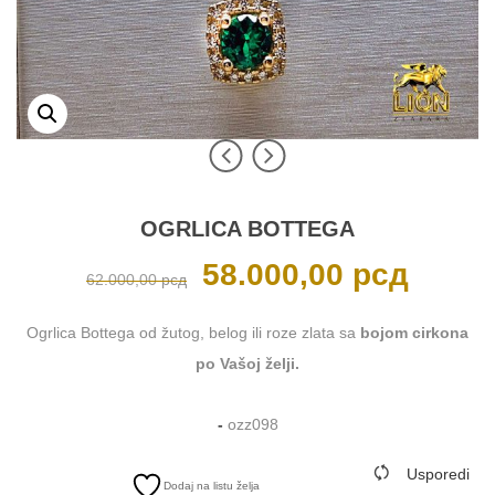
OGRLICA BOTTEGA
Originalna
58.000,00
рсд
Trenutna
62.000,00
рсд
cena
cena
je
je:
bila:
58.000,00 р
62.000,00 рсд.
Ogrlica Bottega od žutog, belog ili roze zlata sa
bojom cirkona
po Vašoj želji.
-
ozz098
Usporedi
Dodaj na listu želja