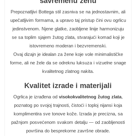
savremenu ženu
Prepoznatljivi Bottega stil zasniva se na jednostavnim, ali
upečatljivim formama, a upravo taj pristup čini ovu ogrlicu
jedinstvenom. Njene glatke, zaobljene linije harmonizuju
se sa toplim sjajem žutog zlata, stvarajući komad koji je
istovremeno moderan i bezvremenski.
Ovaj dizajn je idealan za žene koje vole minimalističke
forme, ali ne žele da se odreknu luksuza i vizuelne snage
kvalitetnog zlatnog nakita.
Kvalitet izrade i materijali
Ogrlica je izrađena od
visokokvalitetnog žutog zlata
,
poznatog po svojoj trajnosti, čistoći i toploj nijansi koja
komplimentira sve tonove kože. Izrada je precizna, sa
pažnjom posvećenom svakom detalju — od zaobljenosti
površina do besprekorne završne obrade.