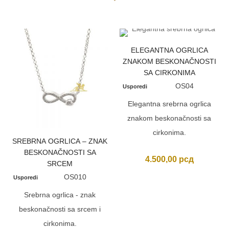
ELEGANTNA OGRLICA
ZNAKOM BESKONAČNOSTI
SA CIRKONIMA
OS04
Usporedi
Elegantna srebrna ogrlica
znakom beskonačnosti sa
cirkonima.
SREBRNA OGRLICA – ZNAK
BESKONAČNOSTI SA
4.500,00
рсд
SRCEM
OS010
Usporedi
Srebrna ogrlica - znak
beskonačnosti sa srcem i
cirkonima.