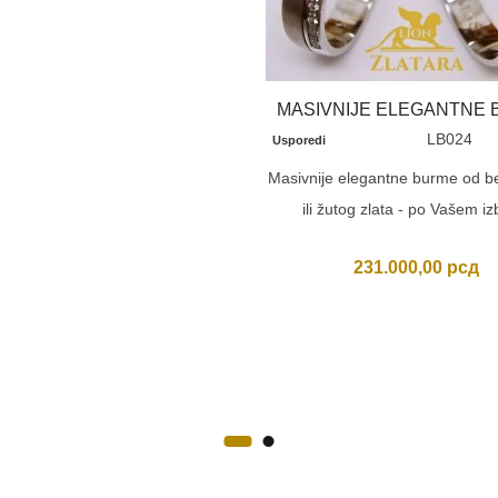
MASIVNIJE ELEGANTNE
LB024
Usporedi
Masivnije elegantne burme od be
ili žutog zlata - po Vašem iz
231.000,00
рсд