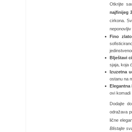
Otkrijte sa
najfinijeg 
cirkona. Sv
neponovljiv
Fino zlat
sofisticir
jedinstveno
Blještavi c
sjaja, koja 
Izuzetna u
ostanu na m
Elegantna i
ovi komadi n
Dodajte do
odražava pr
lične elega
Blistajte s