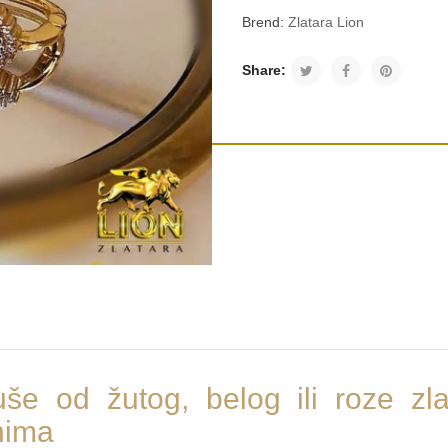
Brend:
Zlatara Lion
Share:
še od žutog, belog ili roze zl
nima