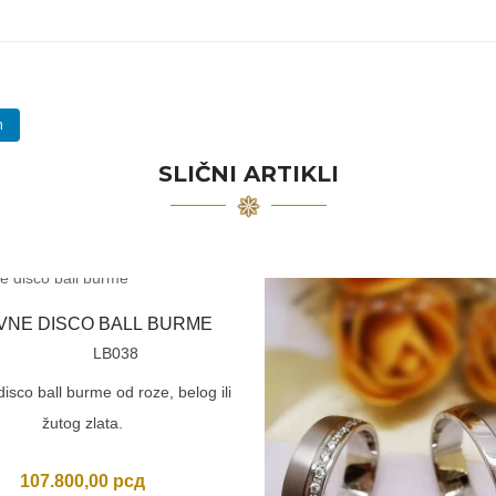
n
SLIČNI ARTIKLI
VNE DISCO BALL BURME
LB038
isco ball burme od roze, belog ili
žutog zlata.
107.800,00
рсд