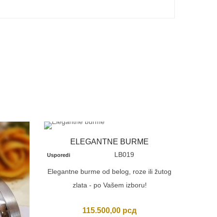
ELEGANTNE BURME
LB019
Usporedi
Elegantne burme od belog, roze ili žutog
zlata - po Vašem izboru!
115.500,00
рсд