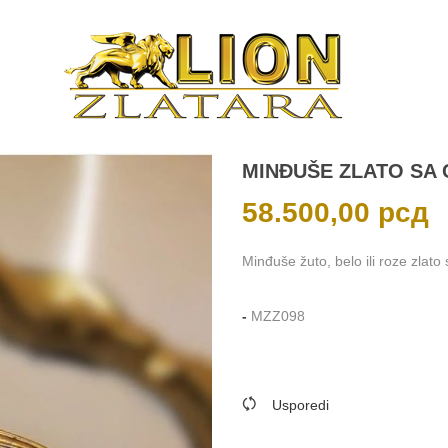
MINĐUŠE ZLATO SA
58.500,00
рсд
Minđuše žuto, belo ili roze zlato
-
MZZ098
Usporedi