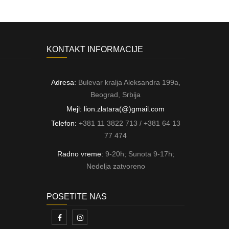
KONTAKT INFORMACIJE
Adresa:
Bulevar kralja Aleksandra 199a,
Beograd, Srbija
Mejl: lion.zlatara(@)gmail.com
Telefon:
+381 11 3822 713 / +381 64 13
77 474
Radno vreme:
9-20h; Sunota 9-17h;
Nedelja zatvoreno
POSETITE NAS