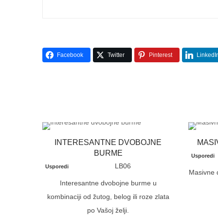
Facebook
Twitter
Pinterest
LinkedI
INTERESANTNE DVOBOJNE
MASI
BURME
Usporedi
LB06
Usporedi
Masivne d
Interesantne dvobojne burme u
kombinaciji od žutog, belog ili roze zlata
po Vašoj želji.