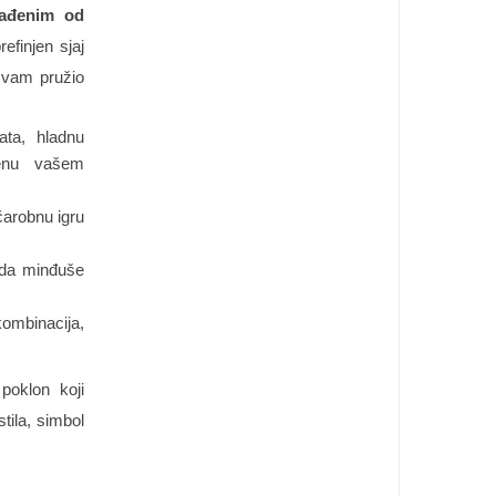
rađenim od
efinjen sjaj
i vam pružio
ata, hladnu
ođenu vašem
čarobnu igru
 da minđuše
kombinacija,
poklon koji
tila, simbol