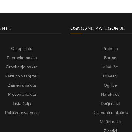
JENTE
OSNOVNE KATEGORIJE
Otkup zlata
Prstenje
Popravka nakita
Burme
Graviranje nakita
Minđuše
Nakit po vašoj želji
Privesci
Zamena nakita
Ogrlice
Procena nakita
Narukvice
Lista želja
Dečji nakit
Politika privatnosti
Dijamanti u blisteru
Muški nakit
Zlatnici