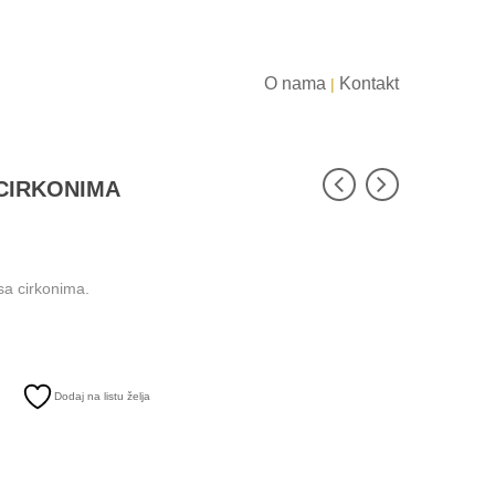
O nama
Kontakt
|
 CIRKONIMA
 sa cirkonima.
Dodaj na listu želja