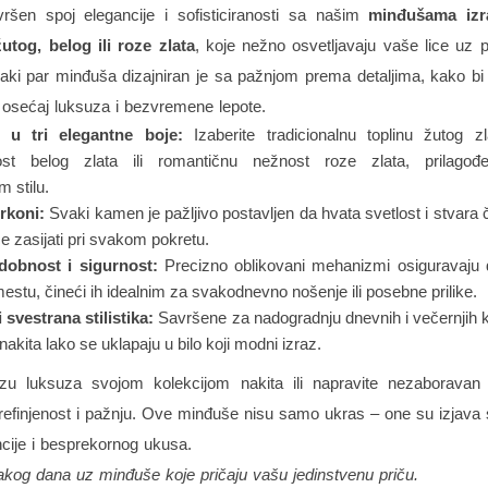
vršen spoj elegancije i sofisticiranosti sa našim
minđušama iz
žutog, belog ili roze zlata
, koje nežno osvetljavaju vaše lice uz pr
aki par minđuša dizajniran je sa pažnjom prema detaljima, kako b
 osećaj luksuza i bezvremene lepote.
o u tri elegantne boje:
Izaberite tradicionalnu toplinu žutog zl
anost belog zlata ili romantičnu nežnost roze zlata, prilag
m stilu.
irkoni:
Svaki kamen je pažljivo postavljen da hvata svetlost i stvara 
će zasijati pri svakom pokretu.
dobnost i sigurnost:
Precizno oblikovani mehanizmi osiguravaju
estu, čineći ih idealnim za svakodnevno nošenje ili posebne prilike.
 svestrana stilistika:
Savršene za nadogradnju dnevnih i večernjih 
akita lako se uklapaju u bilo koji modni izraz.
zu luksuza svojom kolekcijom nakita ili napravite nezaboravan 
efinjenost i pažnju. Ove minđuše nisu samo ukras – one su izjava s
ncije i besprekornog ukusa.
vakog dana uz minđuše koje pričaju vašu jedinstvenu priču.