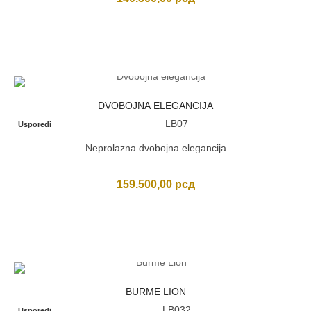
DVOBOJNA ELEGANCIJA
LB07
Usporedi
Neprolazna dvobojna elegancija
159.500,00
рсд
BURME LION
LB032
Usporedi