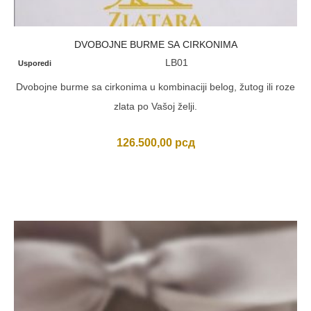
DVOBOJNE BURME SA CIRKONIMA
LB01
Usporedi
Dvobojne burme sa cirkonima u kombinaciji belog, žutog ili roze
zlata po Vašoj želji.
126.500,00
рсд