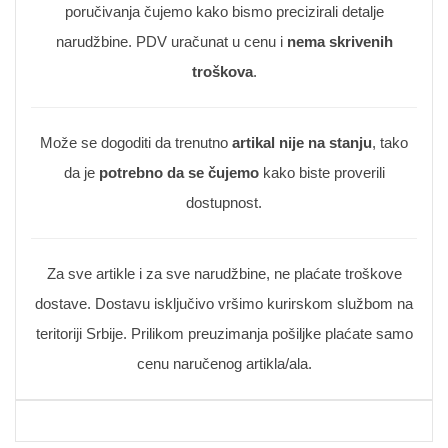
poručivanja čujemo kako bismo precizirali detalje
narudžbine. PDV uračunat u cenu i
nema skrivenih
troškova
.
Može se dogoditi da trenutno
artikal nije na stanju
, tako
da je
potrebno da se čujemo
kako biste proverili
dostupnost.
Za sve artikle i za sve narudžbine, ne plaćate troškove
dostave. Dostavu isključivo vršimo kurirskom službom na
teritoriji Srbije. Prilikom preuzimanja pošiljke plaćate samo
cenu naručenog artikla/ala.