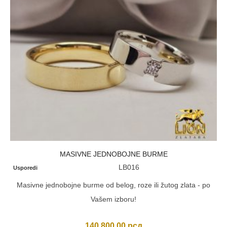
MASIVNE JEDNOBOJNE BURME
LB016
Usporedi
Masivne jednobojne burme od belog, roze ili žutog zlata - po
Vašem izboru!
140.800,00
рсд