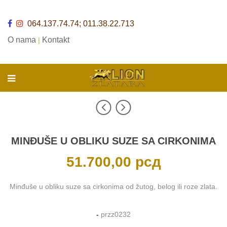
064.137.74.74; 011.38.22.713
O nama
Kontakt
|
MINĐUŠE U OBLIKU SUZE SA CIRKONIMA
51.700,00
рсд
Minđuše u obliku suze sa cirkonima od žutog, belog ili roze zlata.
-
przz0232