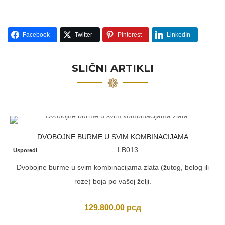
Facebook
Twitter
Pinterest
LinkedIn
SLIČNI ARTIKLI
DVOBOJNE BURME U SVIM KOMBINACIJAMA
LB013
Usporedi
Dvobojne burme u svim kombinacijama zlata (žutog, belog ili
roze) boja po vašoj želji.
129.800,00
рсд