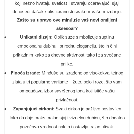
koji nežno hvataju svetlost i stvaraju očaravajući sjaj,
donoseći dašak sofisticiranosti svakom vašem izdanju.
Zašto su upravo ove minđuše vaš novi omiljeni
aksesoar?
Unikatni dizajn:
Oblik suze simbolizuje suptilnu
emocionalnu dubinu i prirodnu eleganciju, što ih čini
prikladnim kako za dnevne aktivnosti tako i za svečane
prilike.
Finoća izrade:
Minđuše su izrađene od visokokvalitetnog
zlata u tri popularne varijante – žuto, belo i roze, što vam
omogućava izbor savršenog tona koji ističe vašu
privlačnost.
Zapanjujući cirkoni:
Svaki cirkon je pažljivo postavljen
tako da daje maksimalan sjaj i vizuelnu dubinu, što dodatno
povećava vrednost nakita i ostavlja trajan utisak.