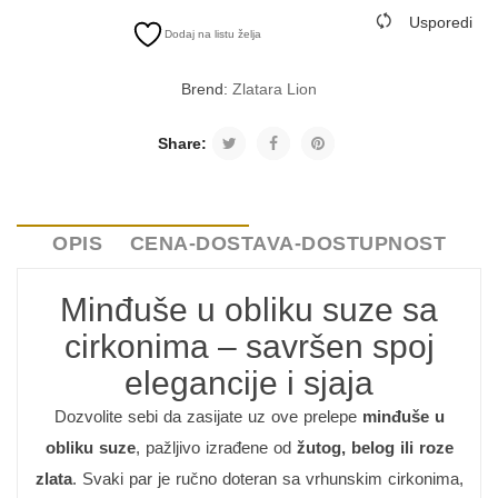
Usporedi
Dodaj na listu želja
Brend:
Zlatara Lion
Share:
OPIS
CENA-DOSTAVA-DOSTUPNOST
Minđuše u obliku suze sa
cirkonima – savršen spoj
elegancije i sjaja
Dozvolite sebi da zasijate uz ove prelepe
minđuše u
obliku suze
, pažljivo izrađene od
žutog, belog ili roze
zlata
. Svaki par je ručno doteran sa vrhunskim cirkonima,