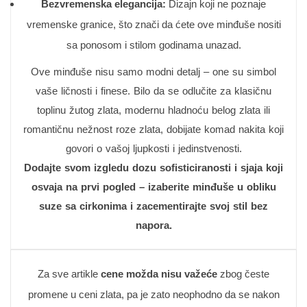
Bezvremenska elegancija:
Dizajn koji ne poznaje
vremenske granice, što znači da ćete ove minđuše nositi
sa ponosom i stilom godinama unazad.
Ove minđuše nisu samo modni detalj – one su simbol
vaše ličnosti i finese. Bilo da se odlučite za klasičnu
toplinu žutog zlata, modernu hladnoću belog zlata ili
romantičnu nežnost roze zlata, dobijate komad nakita koji
govori o vašoj ljupkosti i jedinstvenosti.
Dodajte svom izgledu dozu sofisticiranosti i sjaja koji
osvaja na prvi pogled – izaberite minđuše u obliku
suze sa cirkonima i zacementirajte svoj stil bez
napora.
Za sve artikle
cene možda nisu važeće
zbog česte
promene u ceni zlata, pa je zato neophodno da se nakon