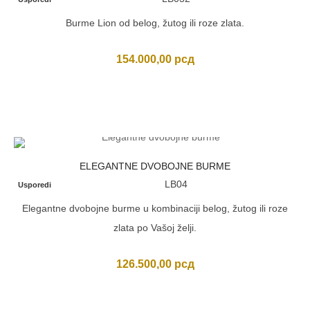
Burme Lion od belog, žutog ili roze zlata.
154.000,00
рсд
ELEGANTNE DVOBOJNE BURME
LB04
Usporedi
Elegantne dvobojne burme u kombinaciji belog, žutog ili roze
zlata po Vašoj želji.
126.500,00
рсд