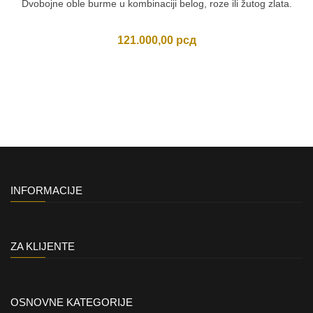
Dvobojne oble burme u kombinaciji belog, roze ili žutog zlata.
121.000,00
рсд
INFORMACIJE
ZA KLIJENTE
OSNOVNE KATEGORIJE