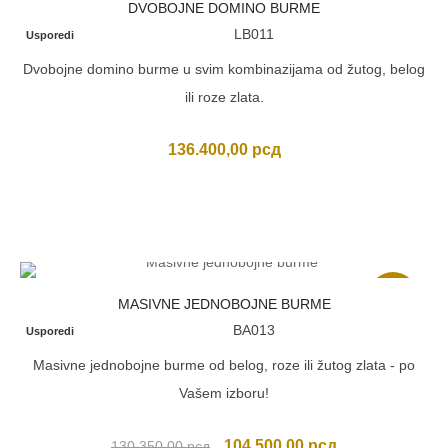
DVOBOJNE DOMINO BURME
LB011
Usporedi
Dvobojne domino burme u svim kombinazijama od žutog, belog
ili roze zlata.
136.400,00
рсд
Akcija
MASIVNE JEDNOBOJNE BURME
BA013
Usporedi
Masivne jednobojne burme od belog, roze ili žutog zlata - po
Vašem izboru!
Originalna
Trenutna
104.500,00
рсд
130.350,00
рсд