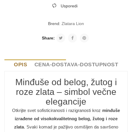
Usporedi
Brend:
Zlatara Lion
Share:
OPIS
CENA-DOSTAVA-DOSTUPNOST
Minđuše od belog, žutog i
roze zlata – simbol večne
elegancije
Otkrijte svet sofisticiranosti i razigranosti kroz
minđuše
izrađene od visokokvalitetnog belog, žutog i roze
zlata
. Svaki komad je pažljivo osmišljen da savršeno