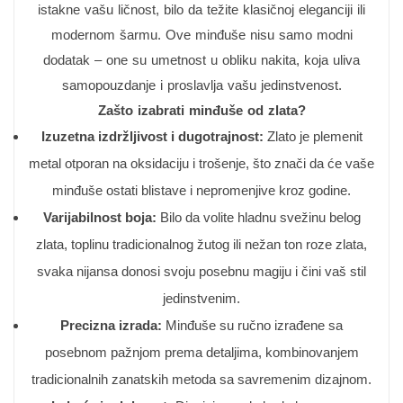
istakne vašu ličnost, bilo da težite klasičnoj eleganciji ili
modernom šarmu. Ove minđuše nisu samo modni
dodatak – one su umetnost u obliku nakita, koja uliva
samopouzdanje i proslavlja vašu jedinstvenost.
Zašto izabrati minđuše od zlata?
Izuzetna izdržljivost i dugotrajnost:
Zlato je plemenit
metal otporan na oksidaciju i trošenje, što znači da će vaše
minđuše ostati blistave i nepromenjive kroz godine.
Varijabilnost boja:
Bilo da volite hladnu svežinu belog
zlata, toplinu tradicionalnog žutog ili nežan ton roze zlata,
svaka nijansa donosi svoju posebnu magiju i čini vaš stil
jedinstvenim.
Precizna izrada:
Minđuše su ručno izrađene sa
posebnom pažnjom prema detaljima, kombinovanjem
tradicionalnih zanatskih metoda sa savremenim dizajnom.