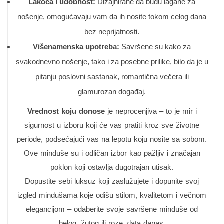
Lakoća i udobnost:
Dizajnirane da budu lagane za
nošenje, omogućavaju vam da ih nosite tokom celog dana
bez neprijatnosti.
Višenamenska upotreba:
Savršene su kako za
svakodnevno nošenje, tako i za posebne prilike, bilo da je u
pitanju poslovni sastanak, romantična večera ili
glamurozan događaj.
Vrednost koju donose
je neprocenjiva – to je mir i
sigurnost u izboru koji će vas pratiti kroz sve životne
periode, podsećajući vas na lepotu koju nosite sa sobom.
Ove minđuše su i odličan izbor kao pažljiv i značajan
poklon koji ostavlja dugotrajan utisak.
Dopustite sebi luksuz koji zaslužujete i dopunite svoj
izgled minđušama koje odišu stilom, kvalitetom i večnom
elegancijom – odaberite svoje savršene minđuše od
belog, žutog ili roze zlata danas.