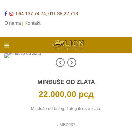
064.137.74.74; 011.38.22.713
O nama
Kontakt
|
MINĐUŠE OD ZLATA
22.000,00
рсд
Minđuše od belog, žutog ili roze zlata.
-
MBZ037