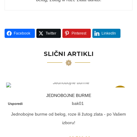
Facebook
Twitter
Pinterest
LinkedIn
SLIČNI ARTIKLI
Akcija
JEDNOBOJNE BURME
bak01
Usporedi
Jednobojne burme od belog, roze ili žutog zlata - po Vašem
izboru!