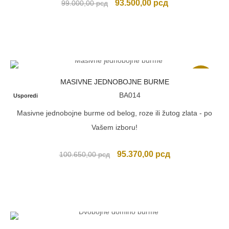
Originalna
Trenutna
93.500,00
рсд
99.000,00
рсд
cena
cena
je
je:
bila:
93.500,00 рсд.
99.000,00 рсд.
Akcija
MASIVNE JEDNOBOJNE BURME
BA014
Usporedi
Masivne jednobojne burme od belog, roze ili žutog zlata - po
Vašem izboru!
Originalna
Trenutna
95.370,00
рсд
100.650,00
рсд
cena
cena
je
je:
bila:
95.370,00 рсд.
100.650,00 рсд.