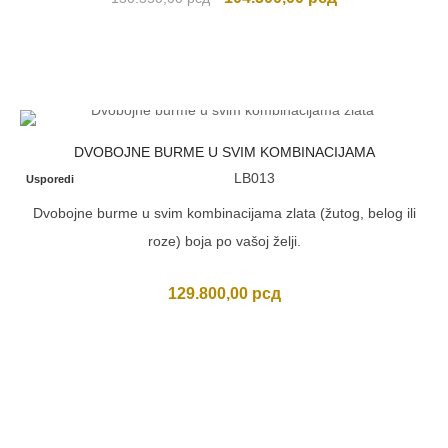
cena
cena
je
je:
bila:
104.500,00 рсд
130.350,00 рсд.
DVOBOJNE BURME U SVIM KOMBINACIJAMA
LB013
Usporedi
Dvobojne burme u svim kombinacijama zlata (žutog, belog ili
roze) boja po vašoj želji.
129.800,00
рсд