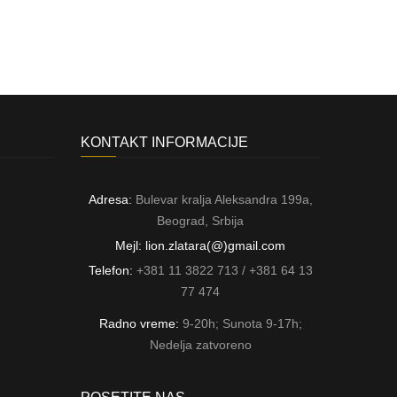
KONTAKT INFORMACIJE
Adresa:
Bulevar kralja Aleksandra 199a,
Beograd, Srbija
Mejl: lion.zlatara(@)gmail.com
Telefon:
+381 11 3822 713 / +381 64 13
77 474
Radno vreme:
9-20h; Sunota 9-17h;
Nedelja zatvoreno