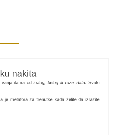
iku nakita
u varijantama od
žutog, belog ili roze zlata
. Svaki
na je metafora za trenutke kada želite da izrazite