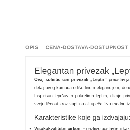
OPIS
CENA-DOSTAVA-DOSTUPNOST
Elegantan privezak „Lept
Ovaj sofisticirani privezak „Leptir”
predstavlj
detalj ovog komada odiše finom elegancijom, donose
Inspirisan lepršavim pokretima leptira, dizajn pr
svoju ličnost kroz suptilnu ali upečatljivu modnu iz
Karakteristike koje ga izdvajaju
Visokokvalitetni cirkoni
– pažljivo postavljeni kako