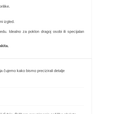
rilike.
i izgled.
du. Idealno za poklon dragoj osobi ili specijalan
kita.
 čujemo kako bismo precizirali detalje