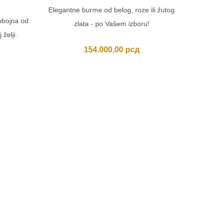
Elegantne burme od belog, roze ili žutog
obojna od
zlata - po Vašem izboru!
 želji.
154.000,00
рсд
MASI
Usporedi
Masivne d