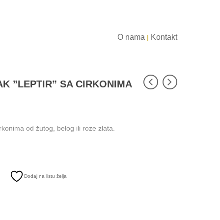
O nama
Kontakt
|
K ”LEPTIR” SA CIRKONIMA
rkonima od žutog, belog ili roze zlata.
Dodaj na listu želja