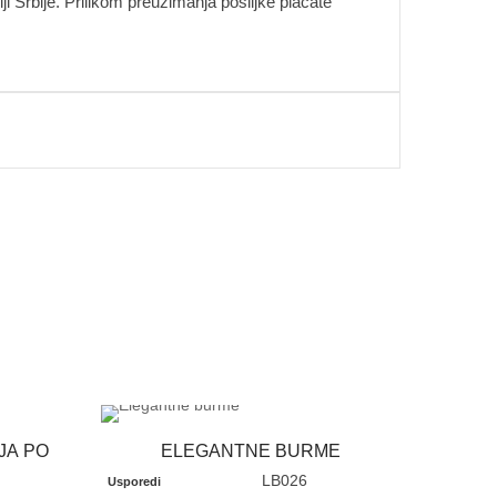
i Srbije. Prilikom preuzimanja pošiljke plaćate
JA PO
ELEGANTNE BURME
LB026
Usporedi