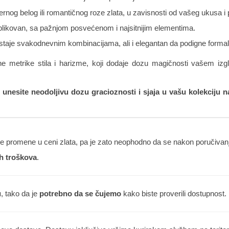
rnog belog ili romantičnog roze zlata, u zavisnosti od vašeg ukusa i p
 oblikovan, sa pažnjom posvećenom i najsitnijim elementima.
istaje svakodnevnim kombinacijama, ali i elegantan da podigne formaln
ne metrike stila i harizme, koji dodaje dozu magičnosti vašem izgle
i unesite neodoljivu dozu gracioznosti i sjaja u vašu kolekciju na
 promene u ceni zlata, pa je zato neophodno da se nakon poručivanja
h troškova
.
u
, tako da je
potrebno da se čujemo
kako biste proverili dostupnost.