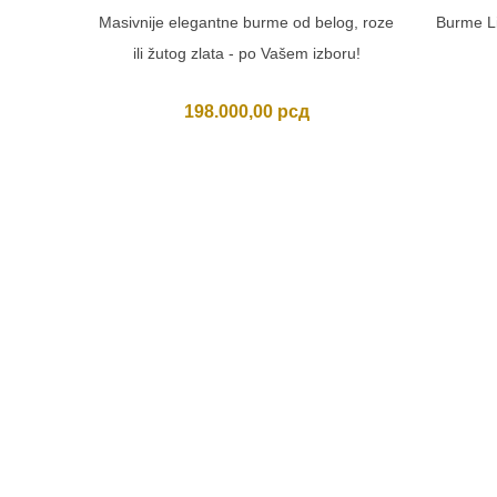
Masivnije elegantne burme od belog, roze
Burme Li
ili žutog zlata - po Vašem izboru!
198.000,00
рсд