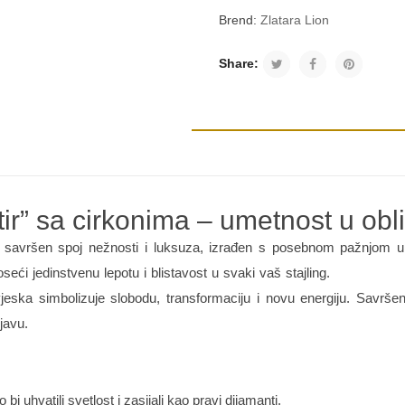
Brend:
Zlatara Lion
Share:
ir” sa cirkonima – umetnost u obl
a savršen spoj nežnosti i luksuza, izrađen s posebnom pažnjom 
ći jedinstvenu lepotu i blistavost u svaki vaš stajling.
ivjeska simbolizuje slobodu, transformaciju i novu energiju. Savrše
javu.
:
 bi uhvatili svetlost i zasijali kao pravi dijamanti.