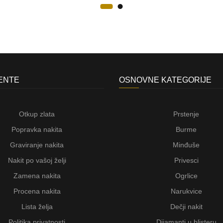
JENTE
OSNOVNE KATEGORIJE
Otkup zlata
Prstenje
Popravka nakita
Burme
Graviranje nakita
Minđuše
Nakit po vašoj želji
Privesci
Zamena nakita
Ogrlice
Procena nakita
Narukvice
Lista želja
Dečji nakit
Politika privatnosti
Dijamanti u blisteru