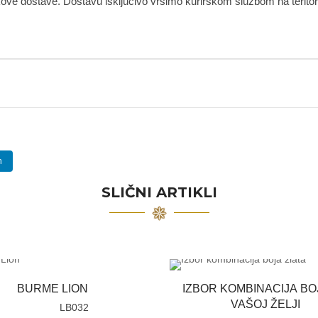
kove dostave. Dostavu isključivo vršimo kurirskom službom na teritorij
n
SLIČNI ARTIKLI
BURME LION
IZBOR KOMBINACIJA BO
VAŠOJ ŽELJI
LB032