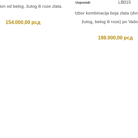
LB015
Usporedi
on od belog, žutog ili roze zlata.
Izbor kombinacija boja zlata (dv
žutog, belog ili roze) po Vašoj
154.000,00
рсд
198.000,00
рсд