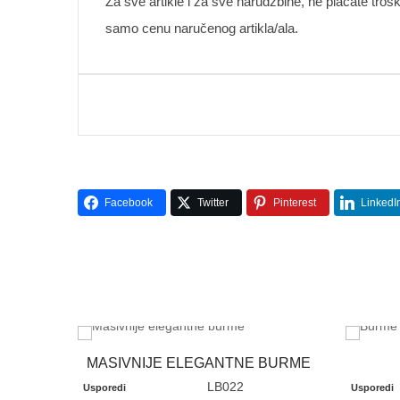
Za sve artikle i za sve narudžbine, ne plaćate troš
samo cenu naručenog artikla/ala.
Facebook
Twitter
Pinterest
LinkedI
MASIVNIJE ELEGANTNE BURME
LB022
Usporedi
Usporedi