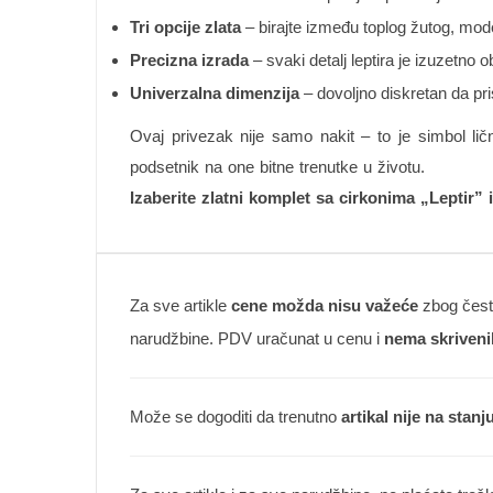
Tri opcije zlata
– birajte između toplog žutog, mode
Precizna izrada
– svaki detalj leptira je izuzetno
Univerzalna dimenzija
– dovoljno diskretan da pr
Ovaj privezak nije samo nakit – to je simbol lič
podsetnik na one bitne trenutke u životu.
Izaberite zlatni komplet sa cirkonima „Leptir” 
Za sve artikle
cene možda nisu važeće
zbog česte
narudžbine. PDV uračunat u cenu i
nema skriveni
Može se dogoditi da trenutno
artikal nije na stanj