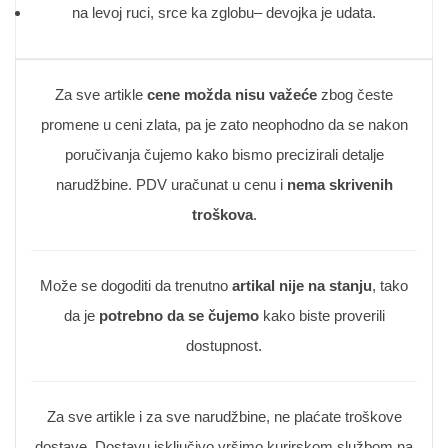
na levoj ruci, srce ka zglobu– devojka je udata.
Za sve artikle
cene možda nisu važeće
zbog česte
promene u ceni zlata, pa je zato neophodno da se nakon
poručivanja čujemo kako bismo precizirali detalje
narudžbine. PDV uračunat u cenu i
nema skrivenih
troškova
.
Može se dogoditi da trenutno
artikal nije na stanju
, tako
da je
potrebno da se čujemo
kako biste proverili
dostupnost.
Za sve artikle i za sve narudžbine, ne plaćate troškove
dostave. Dostavu isključivo vršimo kurirskom službom na