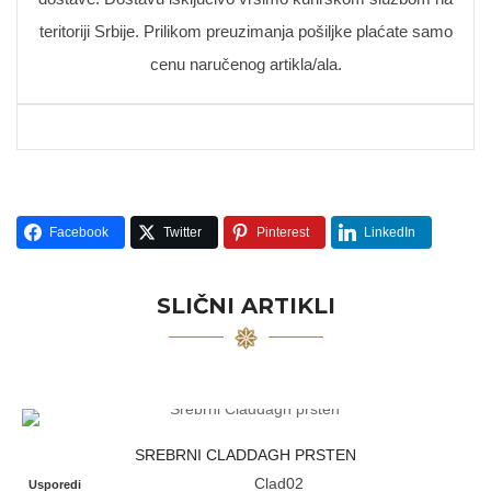
teritoriji Srbije. Prilikom preuzimanja pošiljke plaćate samo
cenu naručenog artikla/ala.
Facebook
Twitter
Pinterest
LinkedIn
SLIČNI ARTIKLI
SREBRNI CLADDAGH PRSTEN
Clad02
Usporedi