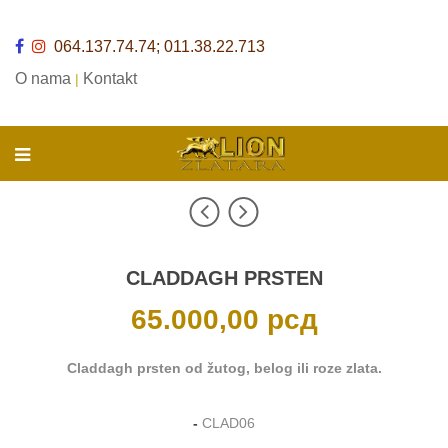
064.137.74.74; 011.38.22.713
O nama
Kontakt
|
CLADDAGH PRSTEN
65.000,00
рсд
Claddagh prsten od žutog, belog ili roze zlata.
-
CLAD06