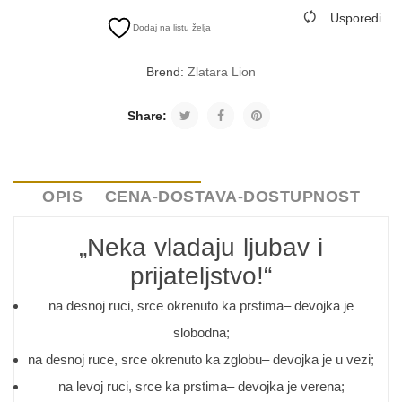
Usporedi
Dodaj na listu želja
Brend:
Zlatara Lion
Share:
OPIS
CENA-DOSTAVA-DOSTUPNOST
„Neka vladaju ljubav i
prijateljstvo!“
na desnoj ruci, srce okrenuto ka prstima– devojka je
slobodna;
na desnoj ruce, srce okrenuto ka zglobu– devojka je u vezi;
na levoj ruci, srce ka prstima– devojka je verena;