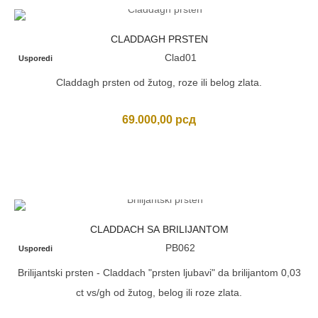
CLADDAGH PRSTEN
Clad01
Usporedi
Claddagh prsten od žutog, roze ili belog zlata.
69.000,00
рсд
CLADDACH SA BRILIJANTOM
PB062
Usporedi
Brilijantski prsten - Claddach "prsten ljubavi" da brilijantom 0,03
ct vs/gh od žutog, belog ili roze zlata.