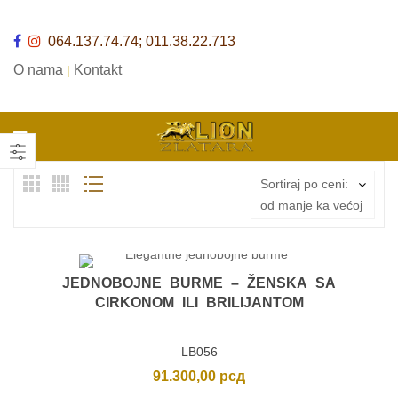
064.137.74.74; 011.38.22.713
O nama
Kontakt
|
Sortiraj po ceni:
od manje ka većoj
JEDNOBOJNE BURME – ŽENSKA SA
CIRKONOM ILI BRILIJANTOM
LB056
91.300,00
рсд