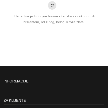
Elegantne jednobojne burme - ženska sa cirkonom ili
brilijantom, od žutog, belog ili roze zlata.
INFORMACIJE
ZA KLIJENTE