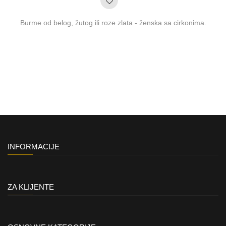
Burme od belog, žutog ili roze zlata - ženska sa cirkonima.
INFORMACIJE
ZA KLIJENTE