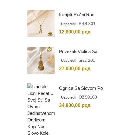
Inicijali-Ručni Rad
PRS 301
Usporedi
12.800,00
рсд
Privezak Violina Sa
Graviranim Inicijalima
przz 201
Usporedi
27.000,00
рсд
Ogrlica Sa Slovom Po
Vašem Izboru
OZS0100
Usporedi
34.800,00
рсд