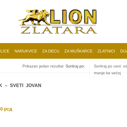
LICE
NARUKVICE
ZA DECU
ZA MUŠKARCE
ZLATNICI
DIJ
Prikazan jedan rezultat
Sortiraj po:
Sortiraj po ceni: o
manje ka većoj
K – SVETI JOVAN
00
рсд