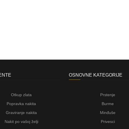
JENTE
OSNOVNE KATEGORIJE
Otkup zlata
Prstenje
Popravka nakita
Burme
Graviranje nakita
Minđuše
Nakit po vašoj želji
Privesci