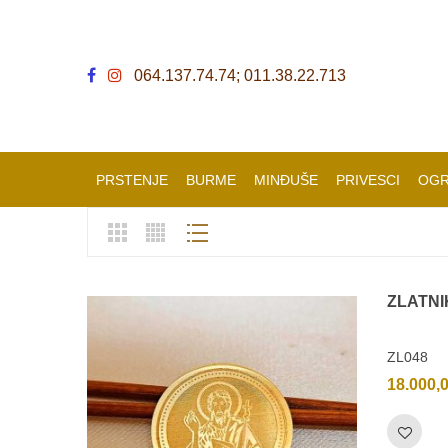
064.137.74.74; 011.38.22.713
PRSTENJE
BURME
MINĐUŠE
PRIVESCI
OGR
ZLATNI
ZL048
18.000,