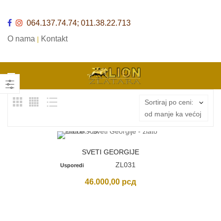
064.137.74.74; 011.38.22.713
O nama
Kontakt
|
Sortiraj po ceni:
od manje ka većoj
SVETI GEORGIJE
ZL031
Usporedi
46.000,00
рсд