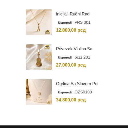
Inicijali-Ručni Rad
PRS 301
Usporedi
12.800,00
рсд
Privezak Violina Sa
Graviranim Inicijalima
przz 201
Usporedi
27.000,00
рсд
Ogrlica Sa Slovom Po
Vašem Izboru
OZS0100
Usporedi
34.800,00
рсд