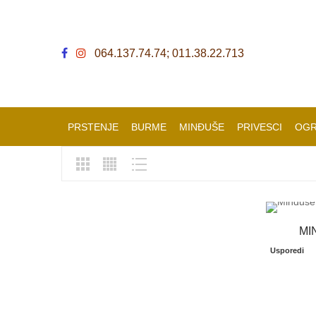
064.137.74.74; 011.38.22.713
PRSTENJE
BURME
MINĐUŠE
PRIVESCI
OGR
MI
Usporedi