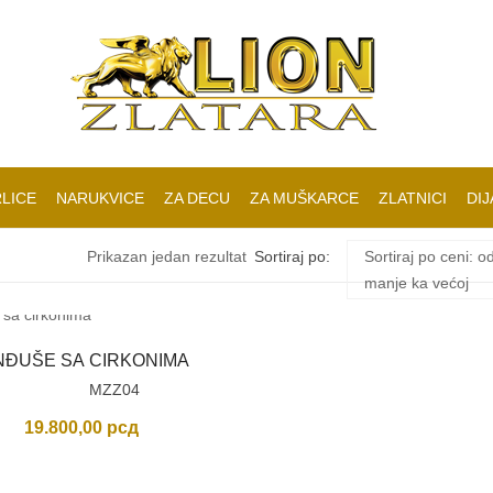
LICE
NARUKVICE
ZA DECU
ZA MUŠKARCE
ZLATNICI
DIJ
Prikazan jedan rezultat
Sortiraj po:
Sortiraj po ceni: o
manje ka većoj
NĐUŠE SA CIRKONIMA
MZZ04
19.800,00
рсд