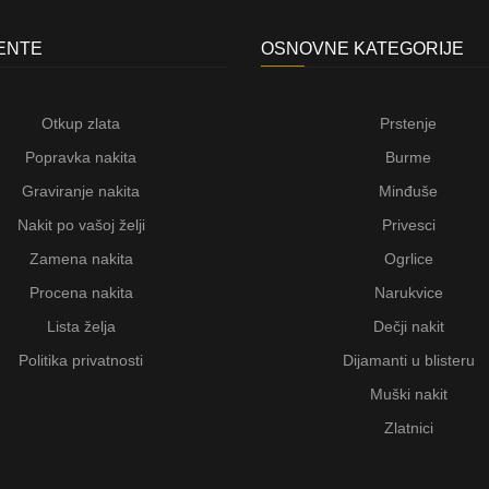
JENTE
OSNOVNE KATEGORIJE
Otkup zlata
Prstenje
Popravka nakita
Burme
Graviranje nakita
Minđuše
Nakit po vašoj želji
Privesci
Zamena nakita
Ogrlice
Procena nakita
Narukvice
Lista želja
Dečji nakit
Politika privatnosti
Dijamanti u blisteru
Muški nakit
Zlatnici