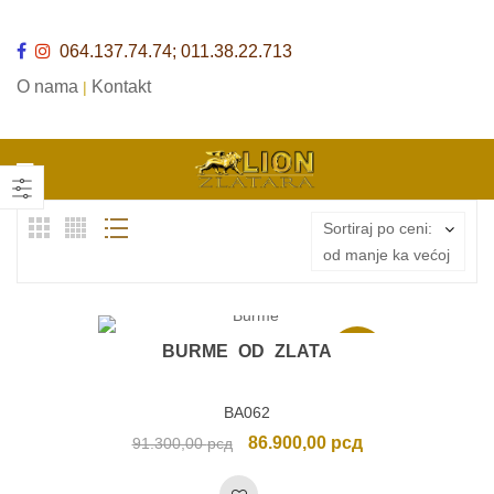
064.137.74.74; 011.38.22.713
O nama
Kontakt
|
Sortiraj po ceni:
od manje ka većoj
BURME OD ZLATA
Akcija
BA062
Originalna
Trenutna
86.900,00
рсд
91.300,00
рсд
cena
cena
je
je: