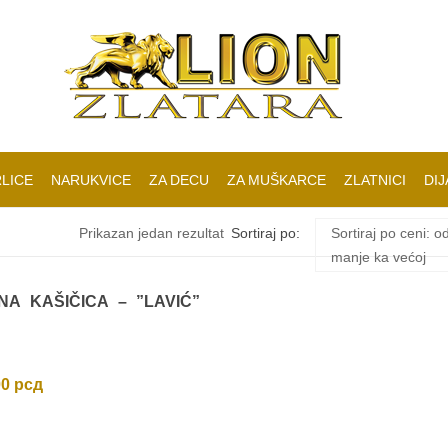
LICE
NARUKVICE
ZA DECU
ZA MUŠKARCE
ZLATNICI
DIJ
Prikazan jedan rezultat
Sortiraj po:
Sortiraj po ceni: o
manje ka većoj
A KAŠIČICA – ”LAVIĆ”
00
рсд