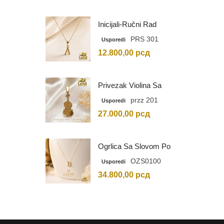
Inicijali-Ručni Rad
PRS 301
Usporedi
12.800,00
рсд
Privezak Violina Sa
Graviranim Inicijalima
przz 201
Usporedi
27.000,00
рсд
Ogrlica Sa Slovom Po
Vašem Izboru
OZS0100
Usporedi
34.800,00
рсд