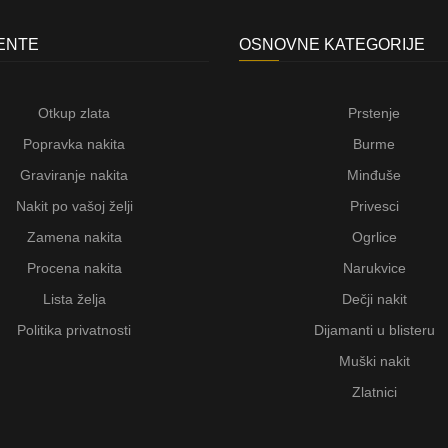
JENTE
OSNOVNE KATEGORIJE
Otkup zlata
Prstenje
Popravka nakita
Burme
Graviranje nakita
Minđuše
Nakit po vašoj želji
Privesci
Zamena nakita
Ogrlice
Procena nakita
Narukvice
Lista želja
Dečji nakit
Politika privatnosti
Dijamanti u blisteru
Muški nakit
Zlatnici