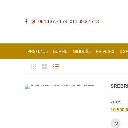
064.137.74.74; 011.38.22.713
PRSTENJE
BURME
MINĐUŠE
PRIVESCI
OGR
SREBRN
ks005
10.500,