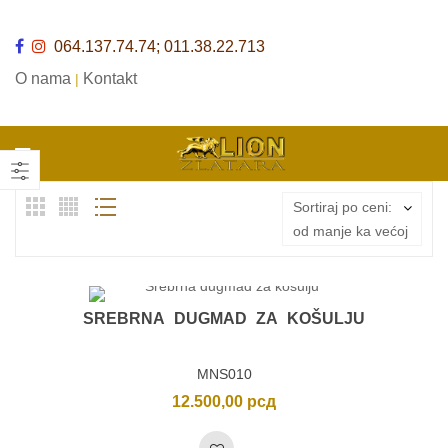
064.137.74.74; 011.38.22.713
O nama
Kontakt
|
Sortiraj po ceni:
od manje ka većoj
SREBRNA DUGMAD ZA KOŠULJU
MNS010
12.500,00
рсд