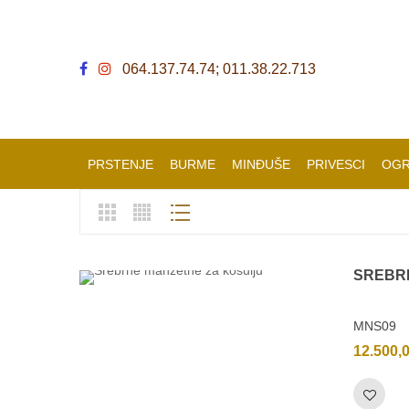
064.137.74.74; 011.38.22.713
PRSTENJE
BURME
MINĐUŠE
PRIVESCI
OGR
SREBR
MNS09
12.500,