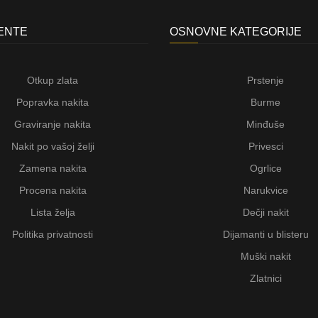
JENTE
OSNOVNE KATEGORIJE
Otkup zlata
Prstenje
Popravka nakita
Burme
Graviranje nakita
Minđuše
Nakit po vašoj želji
Privesci
Zamena nakita
Ogrlice
Procena nakita
Narukvice
Lista želja
Dečji nakit
Politika privatnosti
Dijamanti u blisteru
Muški nakit
Zlatnici