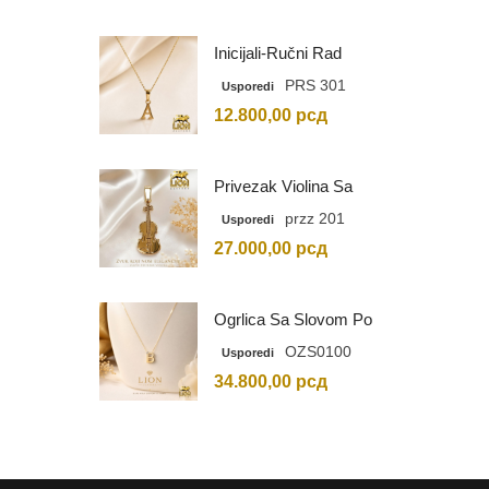
Inicijali-Ručni Rad
PRS 301
Usporedi
12.800,00
рсд
Privezak Violina Sa
Graviranim Inicijalima
przz 201
Usporedi
27.000,00
рсд
Ogrlica Sa Slovom Po
Vašem Izboru
OZS0100
Usporedi
34.800,00
рсд