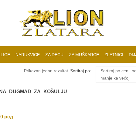
LICE
NARUKVICE
ZA DECU
ZA MUŠKARCE
ZLATNICI
DIJ
Prikazan jedan rezultat
Sortiraj po:
Sortiraj po ceni: o
manje ka većoj
NA DUGMAD ZA KOŠULJU
00
рсд