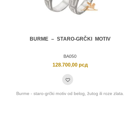
BURME – STARO-GRČKI MOTIV
BA050
128.700,00
рсд
Burme - staro-grčki motiv od belog, žutog ili roze zlata.