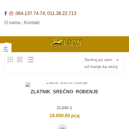
064.137.74.74; 011.38.22.713
O nama
Kontakt
|
Sortiraj po ceni:
od manje ka većoj
ZLATNIK SREĆNO ROĐENJE
ZL040-1
18.000,00
рсд