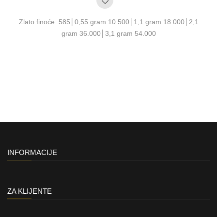
Zlato finoće 585│0,55 gram 10.500│1,1 gram 18.000│2,1
gram 36.000│3,1 gram 54.000
INFORMACIJE
ZA KLIJENTE