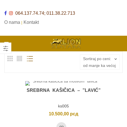
064.137.74.74; 011.38.22.713
O nama
Kontakt
|
Sortiraj po ceni:
od manje ka većoj
SREBRNA KAŠIČICA – ”LAVIĆ”
ks005
10.500,00
рсд