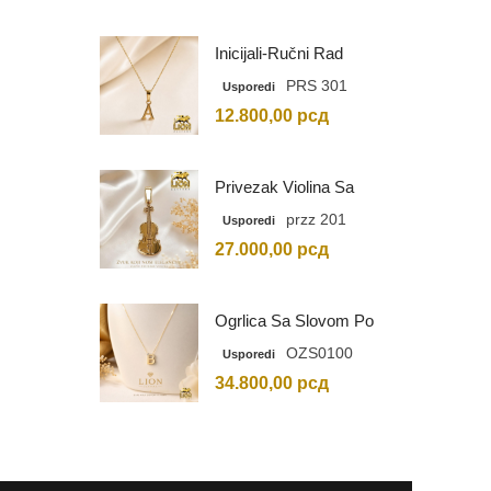
Inicijali-Ručni Rad
PRS 301
Usporedi
12.800,00
рсд
Privezak Violina Sa
Graviranim Inicijalima
przz 201
Usporedi
27.000,00
рсд
Ogrlica Sa Slovom Po
Vašem Izboru
OZS0100
Usporedi
34.800,00
рсд