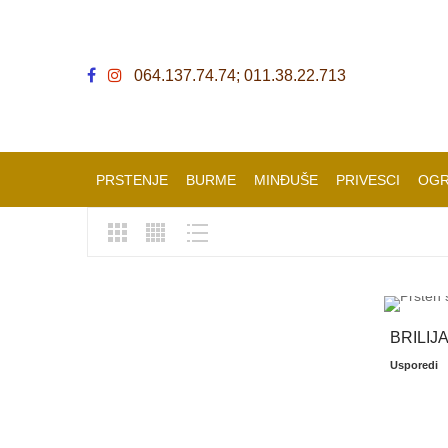
064.137.74.74; 011.38.22.713
PRSTENJE
BURME
MINĐUŠE
PRIVESCI
OGR
BRILI
Usporedi