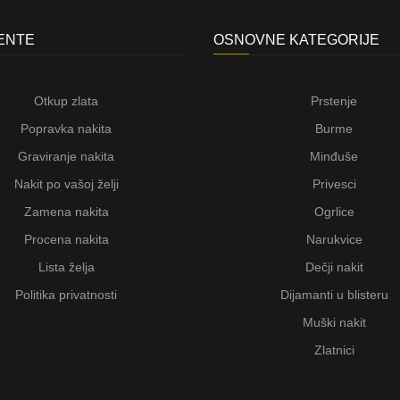
JENTE
OSNOVNE KATEGORIJE
Otkup zlata
Prstenje
Popravka nakita
Burme
Graviranje nakita
Minđuše
Nakit po vašoj želji
Privesci
Zamena nakita
Ogrlice
Procena nakita
Narukvice
Lista želja
Dečji nakit
Politika privatnosti
Dijamanti u blisteru
Muški nakit
Zlatnici