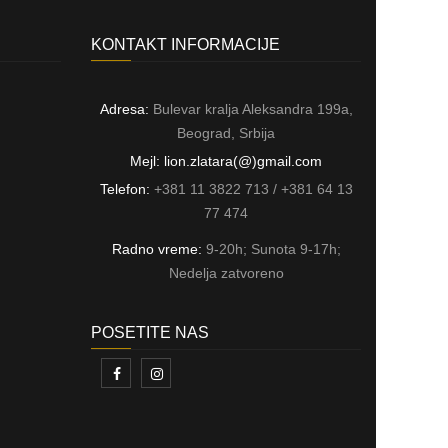
KONTAKT INFORMACIJE
Adresa:
Bulevar kralja Aleksandra 199a,
Beograd, Srbija
Mejl: lion.zlatara(@)gmail.com
Telefon:
+381 11 3822 713 / +381 64 13
77 474
Radno vreme:
9-20h; Sunota 9-17h;
Nedelja zatvoreno
POSETITE NAS