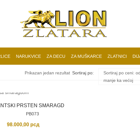
LICE
NARUKVICE
ZA DECU
ZA MUŠKARCE
ZLATNICI
DIJ
Prikazan jedan rezultat
Sortiraj po:
Sortiraj po ceni: o
manje ka većoj
JANTSKI PRSTEN SMARAGD
PB073
98.000,00
рсд