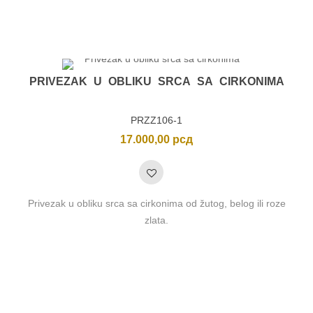
PRIVEZAK U OBLIKU SRCA SA CIRKONIMA
PRZZ106-1
17.000,00
рсд
Privezak u obliku srca sa cirkonima od žutog, belog ili roze
zlata.
nimalna
ksimalna
na
na