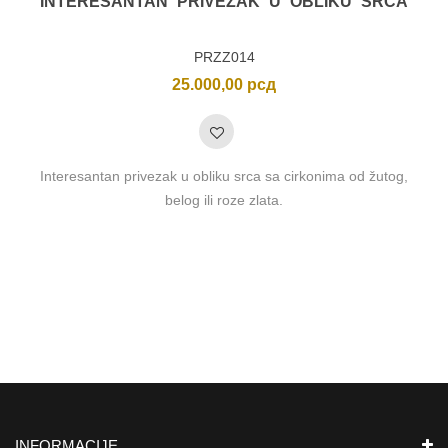
INTERESANTAN PRIVEZAK U OBLIKU SRCA
PRZZ014
25.000,00
рсд
Interesantan privezak u obliku srca sa cirkonima od žutog,
belog ili roze zlata.
INFORMACIJE