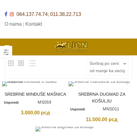
064.137.74.74; 011.38.22.713
O nama
Kontakt
|
Sortiraj po ceni:
od manje ka većoj
SREBRNE MINĐUŠE MAŠNICA
SREBRNA DUGMAD ZA
KOŠULJU
MS059
Usporedi
MNS011
Usporedi
3.000,00
рсд
11.500,00
рсд