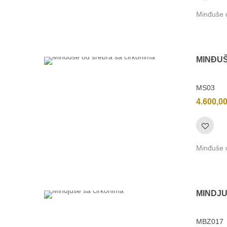
Minđuše o
MINĐU
MS03
4.600,0
Minđuše o
MINDJ
MBZ017