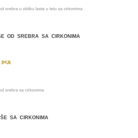
d srebra u obliku laste u letu sa cirkonima.
ka
višoj
ŠE OD SREBRA SA CIRKONIMA
0
рсд
d srebra sa cirkonima.
UŠE SA CIRKONIMA