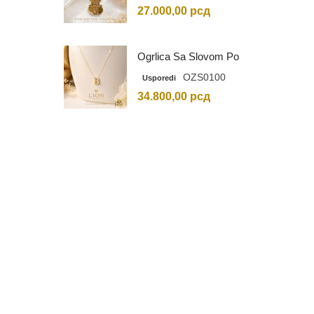
27.000,00
рсд
Ogrlica Sa Slovom Po
Vašem Izboru
OZS0100
Usporedi
34.800,00
рсд