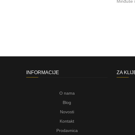
Minđuše s
INFORMACIJE
ZA KLI
O nama
Blog
Novosti
Kontakt
Prodavnica