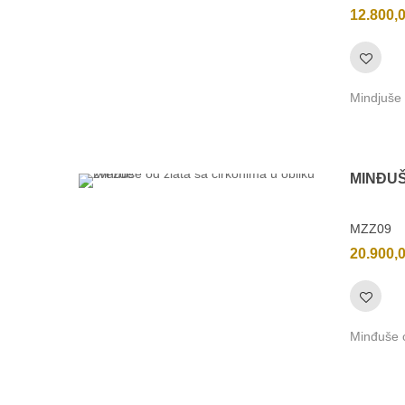
12.800,
Mindjuše 
MINĐU
MZZ09
20.900,
Minđuše o