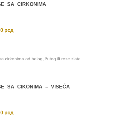
ŠE SA CIRKONIMA
00
рсд
a cirkonima od belog, žutog ili roze zlata.
ŠE SA CIKONIMA – VISEĆA
00
рсд