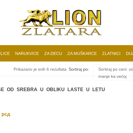
LICE
NARUKVICE
ZA DECU
ZA MUŠKARCE
ZLATNICI
DIJ
Sortirano
Prikazano je svih 6 rezultata
Sortiraj po:
Sortiraj po ceni: o
manje ka većoj
po
ŠE OD SREBRA U OBLIKU LASTE U LETU
ceni:
od
0
рсд
niže