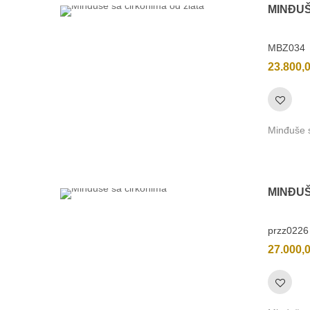
MINĐU
MBZ034
23.800,
Minđuše s
MINĐU
przz0226
27.000,