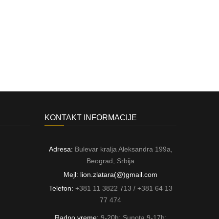
KONTAKT INFORMACIJE
Adresa:
Bulevar kralja Aleksandra 199a,
Beograd, Srbija
Mejl: lion.zlatara(@)gmail.com
Telefon:
+381 11 3822 713 / +381 64 13
77 474
Radno vreme:
9-20h; Sunota 9-17h;