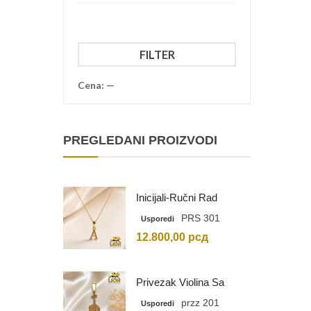
Minimalna
Maksimalna
FILTER
cena
cena
Cena:
—
PREGLEDANI PROIZVODI
Inicijali-Ručni Rad
PRS 301
Usporedi
12.800,00
рсд
Privezak Violina Sa
Graviranim Inicijalima
przz 201
Usporedi