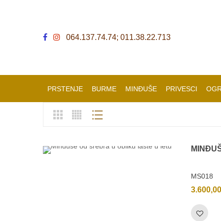
064.137.74.74; 011.38.22.713
PRSTENJE
BURME
MINĐUŠE
PRIVESCI
OGR
MINĐU
MS018
3.600,0