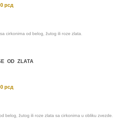
00
рсд
sa cirkonima od belog, žutog ili roze zlata.
ŠE OD ZLATA
00
рсд
d belog, žutog ili roze zlata sa cirkonima u obliku zvezde.