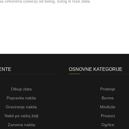
a cirkonima (viseća) od belog, žutog ili roze zlata.
JENTE
OSNOVNE KATEGORIJE
Otkup zlata
Prstenje
Popravka nakita
Burme
Graviranje nakita
Minđuše
Nakit po vašoj želji
Privesci
Zamena nakita
Ogrlice