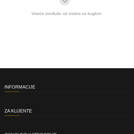
Viseće minđuše od srebra sa kuglom.
INFORMACIJE
ZA KLIJENTE