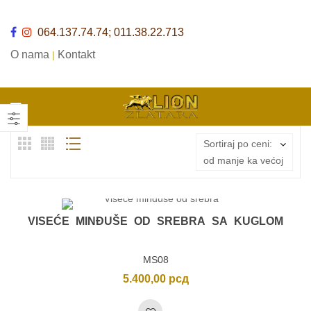
064.137.74.74; 011.38.22.713
O nama
Kontakt
|
Sortiraj po ceni:
od manje ka većoj
VISEĆE MINĐUŠE OD SREBRA SA KUGLOM
MS08
5.400,00
рсд