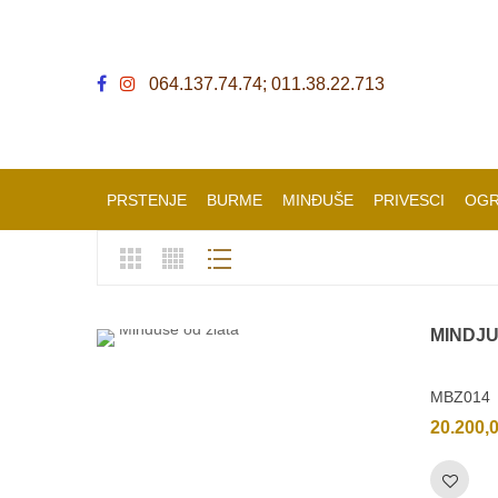
064.137.74.74; 011.38.22.713
PRSTENJE
BURME
MINĐUŠE
PRIVESCI
OGR
MINDJ
MBZ014
20.200,