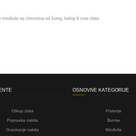
 minđuše sa cirkonima od žutog, belog ili roze zlata.
JENTE
OSNOVNE KATEGORIJE
Otkup zlata
Prstenje
Popravka nakita
Burme
Graviranje nakita
Minđuše