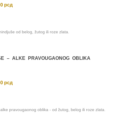
00
рсд
indjuše od belog, žutog ili roze zlata.
ŠE – ALKE PRAVOUGAONOG OBLIKA
00
рсд
alke pravougaonog oblika - od žutog, belog ili roze zlata.