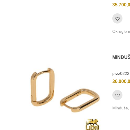
35.700,
Okrugle m
MINĐU
przz0222
36.000,
Minđuše, 