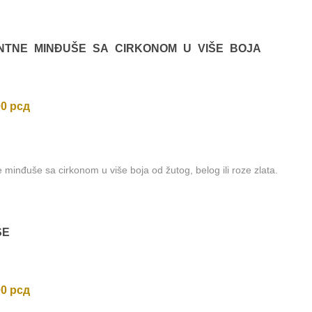
NTNE MINĐUŠE SA CIRKONOM U VIŠE BOJA
00
рсд
 minđuše sa cirkonom u više boja od žutog, belog ili roze zlata.
ŠE
00
рсд