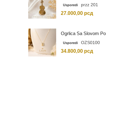
Graviranim Inicijalima
przz 201
Usporedi
27.000,00
рсд
Ogrlica Sa Slovom Po
Vašem Izboru
OZS0100
Usporedi
34.800,00
рсд