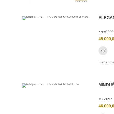
ELEGA
przz0200
45.000,
Elegantne
MINĐU
MZZ097
46.000,