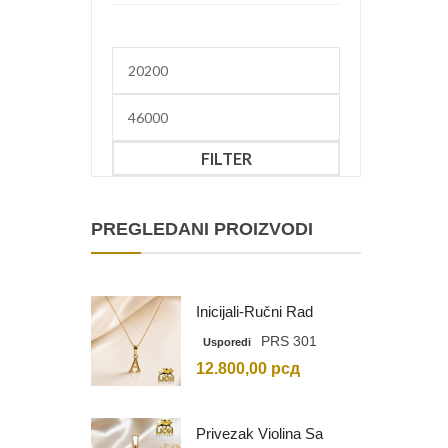
Minimalna
cena
Maksimalna
cena
FILTER
PREGLEDANI PROIZVODI
Inicijali-Ručni Rad
PRS 301
Usporedi
12.800,00
рсд
Privezak Violina Sa