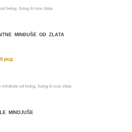
d belog, žutog ili roze zlata.
ka
višoj
NTNE MINĐUŠE OD ZLATA
00
рсд
 minđuše od belog, žutog ili roze zlata.
LE MINDJUŠE