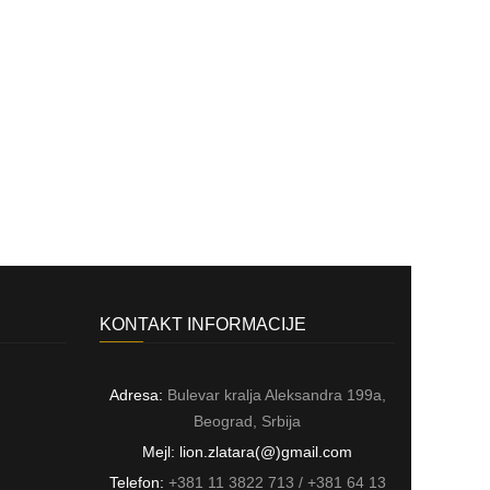
KONTAKT INFORMACIJE
Adresa:
Bulevar kralja Aleksandra 199a,
Beograd, Srbija
Mejl: lion.zlatara(@)gmail.com
Telefon:
+381 11 3822 713 / +381 64 13