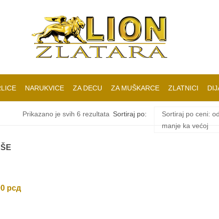
LICE
NARUKVICE
ZA DECU
ZA MUŠKARCE
ZLATNICI
DIJ
Sortirano
Prikazano je svih 6 rezultata
Sortiraj po:
Sortiraj po ceni: o
manje ka većoj
po
UŠE
ceni:
od
00
рсд
niže