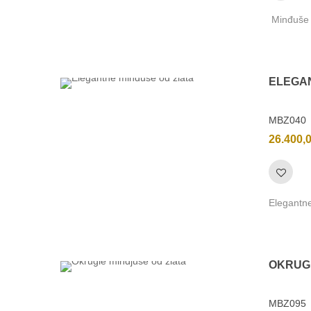
Minđuše o
ELEGA
MBZ040
26.400,
Elegantne
OKRUG
MBZ095