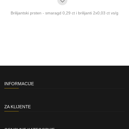
Brilijantski prsten - smaragd 0,29 ct i brilijanti 2x0,03 ct vs/g
INFORMACIJE
ZA KLIJENTE