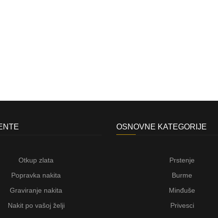
JENTE
OSNOVNE KATEGORIJE
Otkup zlata
Prstenje
Popravka nakita
Burme
Graviranje nakita
Minđuše
Nakit po vašoj želji
Privesci