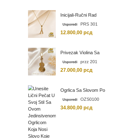
Inicijali-Ručni Rad
PRS 301
Usporedi
12.800,00
рсд
Privezak Violina Sa
Graviranim Inicijalima
przz 201
Usporedi
27.000,00
рсд
Ogrlica Sa Slovom Po
Vašem Izboru
OZS0100
Usporedi
34.800,00
рсд