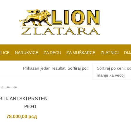
LICE
NARUKVICE
ZA DECU
ZA MUŠKARCE
ZLATNICI
DIJ
Prikazan jedan rezultat
Sortiraj po:
Sortiraj po ceni: o
manje ka većoj
RILIJANTSKI PRSTEN
PB041
78.000,00
рсд