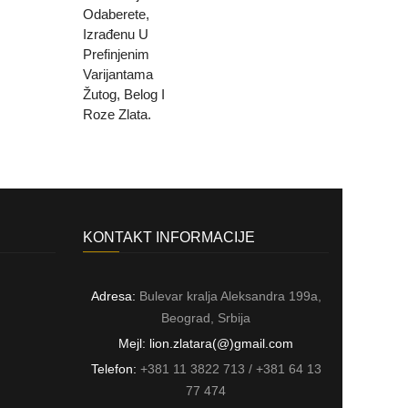
KONTAKT INFORMACIJE
Adresa:
Bulevar kralja Aleksandra 199a,
Beograd, Srbija
Mejl: lion.zlatara(@)gmail.com
Telefon:
+381 11 3822 713 / +381 64 13
77 474