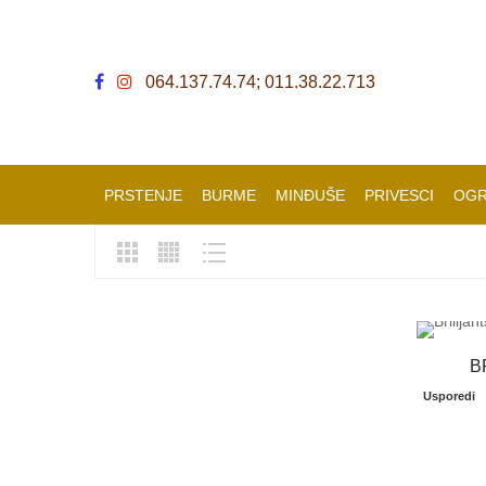
064.137.74.74; 011.38.22.713
PRSTENJE
BURME
MINĐUŠE
PRIVESCI
OGR
B
Usporedi