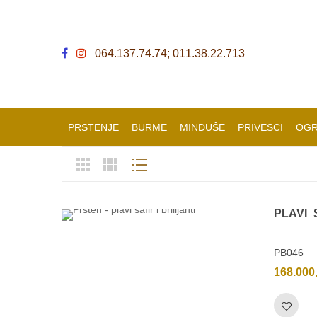
064.137.74.74; 011.38.22.713
PRSTENJE
BURME
MINĐUŠE
PRIVESCI
OGR
PLAVI
PB046
168.000