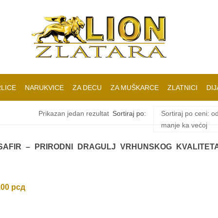
LICE
NARUKVICE
ZA DECU
ZA MUŠKARCE
ZLATNICI
DIJ
Prikazan jedan rezultat
Sortiraj po:
Sortiraj po ceni: o
manje ka većoj
 SAFIR – PRIRODNI DRAGULJ VRHUNSKOG KVALITET
,00
рсд