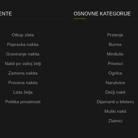
JENTE
OSNOVNE KATEGORIJE
Otkup zlata
Prstenje
Popravka nakita
Burme
Graviranje nakita
Minđuše
Nakit po vašoj želji
Privesci
Zamena nakita
Ogrlice
Procena nakita
Narukvice
Lista želja
Dečji nakit
Politika privatnosti
Dijamanti u blisteru
Muški nakit
Zlatnici