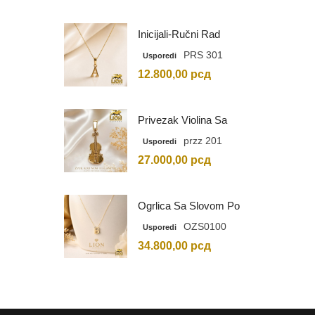
Inicijali-Ručni Rad
PRS 301
Usporedi
12.800,00
рсд
Privezak Violina Sa
Graviranim Inicijalima
przz 201
Usporedi
27.000,00
рсд
Ogrlica Sa Slovom Po
Vašem Izboru
OZS0100
Usporedi
34.800,00
рсд