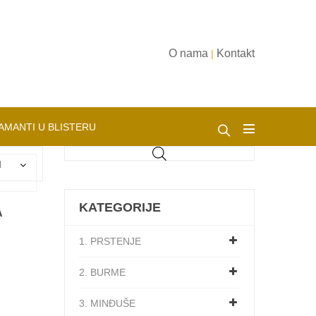
O nama
Kontakt
|
AMANTI U BLISTERU
d
KATEGORIJE
A
1. PRSTENJE
2. BURME
3. MINĐUŠE