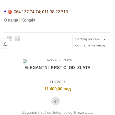
064.137.74.74; 011.38.22.713
O nama
Kontakt
|
Sortiraj po ceni:
od manje ka većoj
ELEGANTNI KRSTIĆ OD ZLATA
PRZZ027
11.400,00
рсд
Elegantni krstić od žutog, belog ili roze zlata.