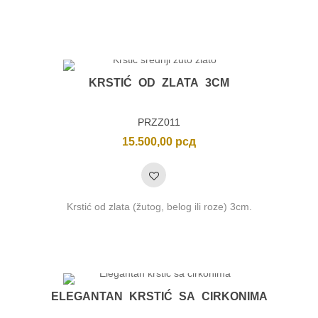
KRSTIĆ OD ZLATA 3CM
PRZZ011
15.500,00
рсд
Krstić od zlata (žutog, belog ili roze) 3cm.
nimalna
ksimalna
na
na
ELEGANTAN KRSTIĆ SA CIRKONIMA