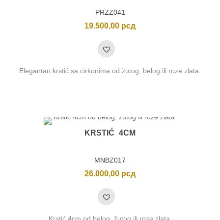
PRZZ041
19.500,00
рсд
Elegantan krstić sa cirkonima od žutog, belog ili roze zlata.
KRSTIĆ 4CM
MNBZ017
26.000,00
рсд
Krstić 4cm od belog, žutog ili roze zlata.