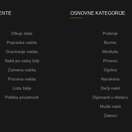
JENTE
OSNOVNE KATEGORIJE
Otkup zlata
Prstenje
Popravka nakita
Burme
Graviranje nakita
Minđuše
Nakit po vašoj želji
Privesci
Zamena nakita
Ogrlice
Procena nakita
Narukvice
Lista želja
Dečji nakit
Politika privatnosti
Dijamanti u blisteru
Muški nakit
Zlatnici