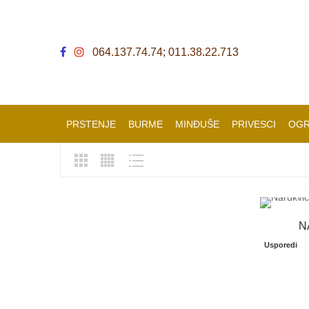
064.137.74.74; 011.38.22.713
PRSTENJE
BURME
MINĐUŠE
PRIVESCI
OGR
N
Usporedi