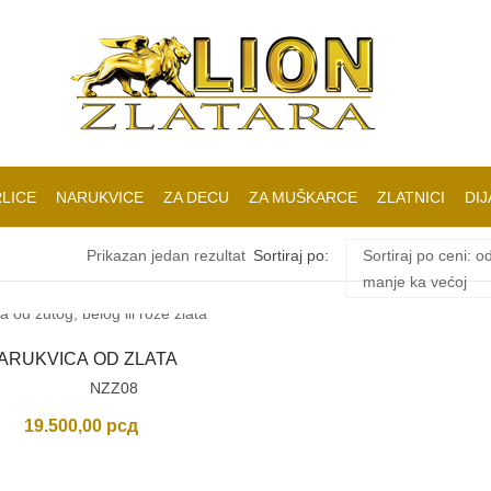
LICE
NARUKVICE
ZA DECU
ZA MUŠKARCE
ZLATNICI
DIJ
Prikazan jedan rezultat
Sortiraj po:
Sortiraj po ceni: o
manje ka većoj
ARUKVICA OD ZLATA
NZZ08
19.500,00
рсд