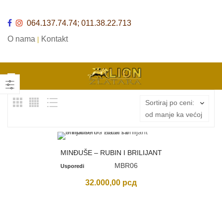
064.137.74.74; 011.38.22.713
O nama
Kontakt
|
Sortiraj po ceni:
od manje ka većoj
MINĐUŠE – RUBIN I BRILIJANT
MBR06
Usporedi
32.000,00
рсд