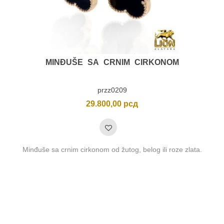
MINĐUŠE SA CRNIM CIRKONOM
przz0209
29.800,00
рсд
Minđuše sa crnim cirkonom od žutog, belog ili roze zlata.