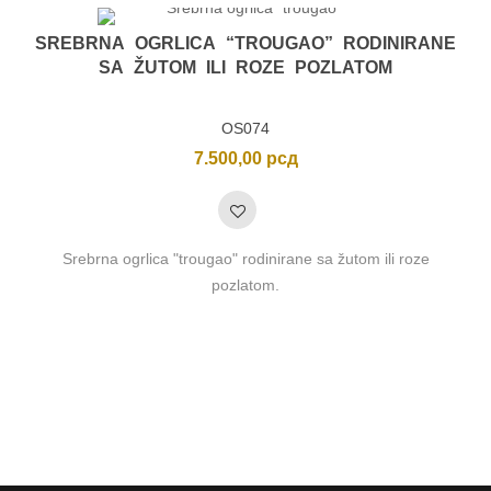
SREBRNA OGRLICA “TROUGAO” RODINIRANE
SA ŽUTOM ILI ROZE POZLATOM
OS074
7.500,00
рсд
Srebrna ogrlica "trougao" rodinirane sa žutom ili roze
pozlatom.