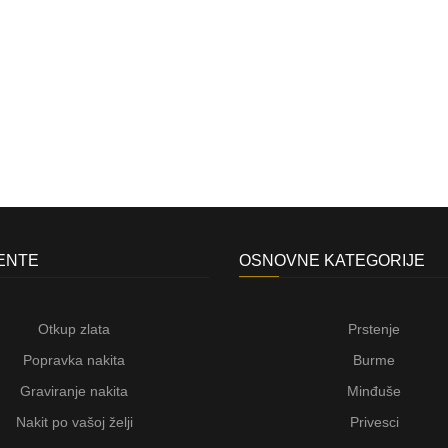
JENTE
OSNOVNE KATEGORIJE
Otkup zlata
Prstenje
Popravka nakita
Burme
Graviranje nakita
Minđuše
Nakit po vašoj želji
Privesci