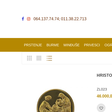
064.137.74.74; 011.38.22.713
PRSTENJE
BURME
MINĐUŠE
PRIVESCI
OGR
HRIST
ZL023
46.000,