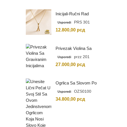
Inicijali-Ručni Rad
PRS 301
Usporedi
12.800,00
рсд
Privezak Violina Sa
Graviranim Inicijalima
przz 201
Usporedi
27.000,00
рсд
Ogrlica Sa Slovom Po
Vašem Izboru
OZS0100
Usporedi
34.800,00
рсд