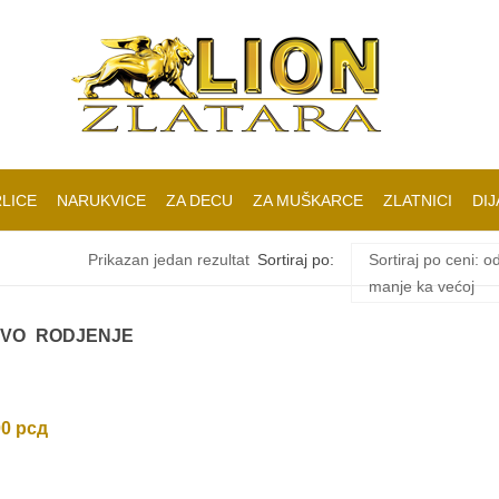
LICE
NARUKVICE
ZA DECU
ZA MUŠKARCE
ZLATNICI
DIJ
Prikazan jedan rezultat
Sortiraj po:
Sortiraj po ceni: o
manje ka većoj
OVO RODJENJE
00
рсд