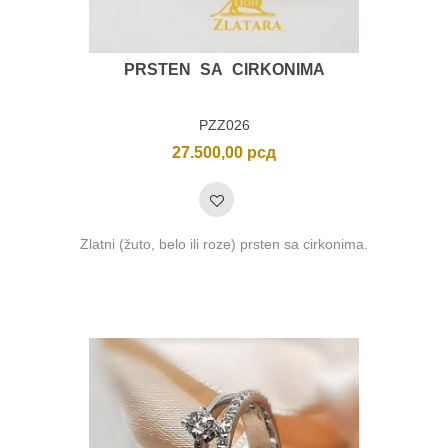
PRSTEN SA CIRKONIMA
PZZ026
27.500,00
рсд
Zlatni (žuto, belo ili roze) prsten sa cirkonima.
nimalna
ksimalna
na
na