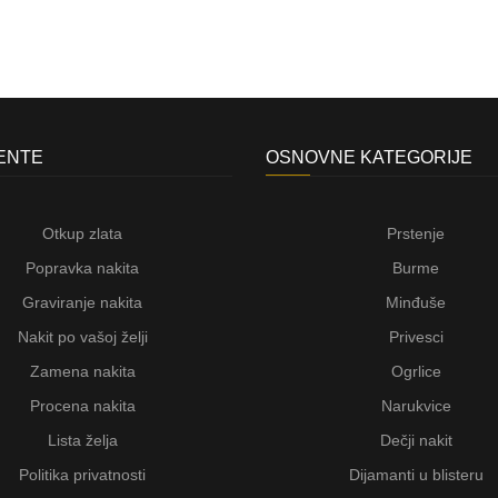
JENTE
OSNOVNE KATEGORIJE
Otkup zlata
Prstenje
Popravka nakita
Burme
Graviranje nakita
Minđuše
Nakit po vašoj želji
Privesci
Zamena nakita
Ogrlice
Procena nakita
Narukvice
Lista želja
Dečji nakit
Politika privatnosti
Dijamanti u blisteru