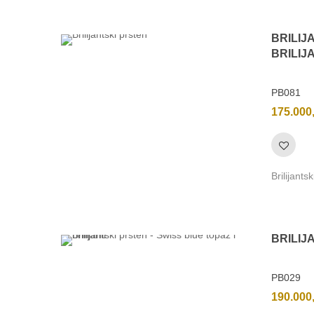
BRILIJ
BRILIJ
PB081
175.000
Brilijants
BRILIJ
PB029
190.000