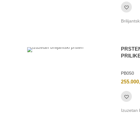
Brilijants
PRSTE
PRILIK
PB050
255.000
Izuzetan b