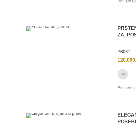
Brilijants
PRSTE
ZA PO
PB067
120.000
Brilijants
ELEGA
POSEB