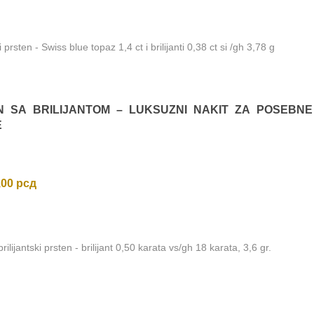
ki prsten - Swiss blue topaz 1,4 ct i brilijanti 0,38 ct si /gh 3,78 g
N SA BRILIJANTOM – LUKSUZNI NAKIT ZA POSEBNE
E
,00
рсд
rilijantski prsten - brilijant 0,50 karata vs/gh 18 karata, 3,6 gr.