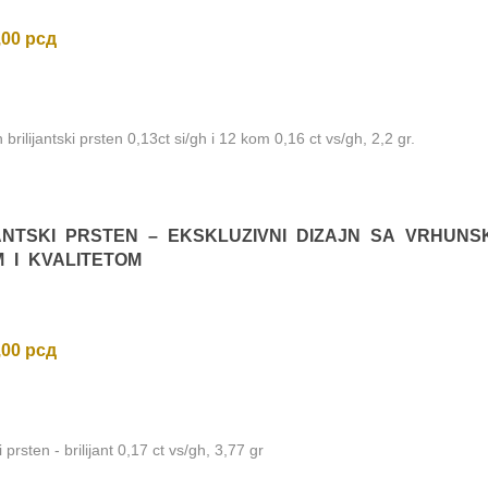
,00
рсд
brilijantski prsten 0,13ct si/gh i 12 kom 0,16 ct vs/gh, 2,2 gr.
ANTSKI PRSTEN – EKSKLUZIVNI DIZAJN SA VRHUNS
 I KVALITETOM
,00
рсд
ki prsten - brilijant 0,17 ct vs/gh, 3,77 gr