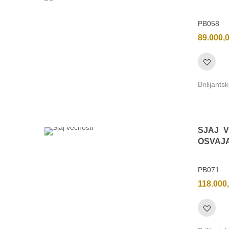
PB058
89.000,
Brilijantsk
SJAJ V
OSVAJ
PB071
118.000