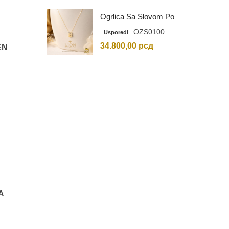
Ogrlica Sa Slovom Po
Vašem Izboru
OZS0100
Usporedi
34.800,00
рсд
EN
A