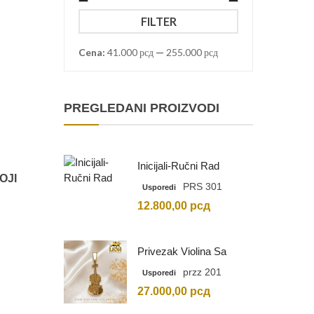
Minimalna
Maksimalna
FILTER
cena
cena
Cena:
41.000 рсд
—
255.000 рсд
PREGLEDANI PROIZVODI
Inicijali-Ručni Rad
OJI
PRS 301
Usporedi
12.800,00
рсд
Privezak Violina Sa
Graviranim Inicijalima
przz 201
Usporedi
27.000,00
рсд