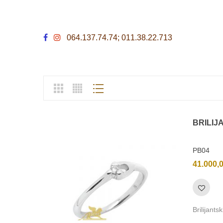
064.137.74.74; 011.38.22.713
BRILIJ
PB04
41.000,
Brilijants