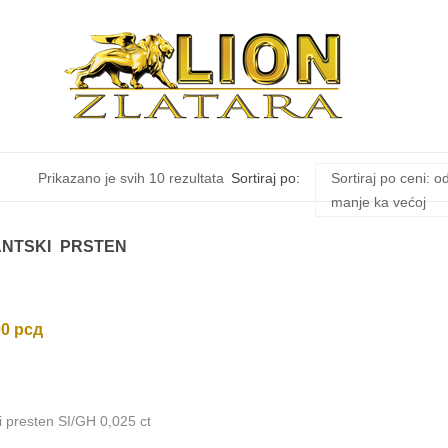
Sortirano
Prikazano je svih 10 rezultata
Sortiraj po:
Sortiraj po ceni: o
manje ka većoj
po
ANTSKI PRSTEN
ceni:
od
00
рсд
niže
ki presten SI/GH 0,025 ct
ka