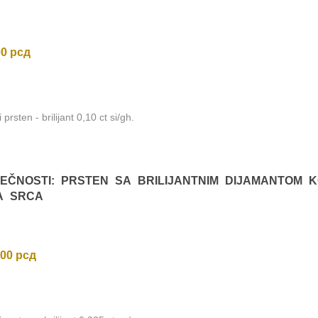
00
рсд
i prsten - brilijant 0,10 ct si/gh.
EČNOSTI: PRSTEN SA BRILIJANTNIM DIJAMANTOM K
A SRCA
,00
рсд