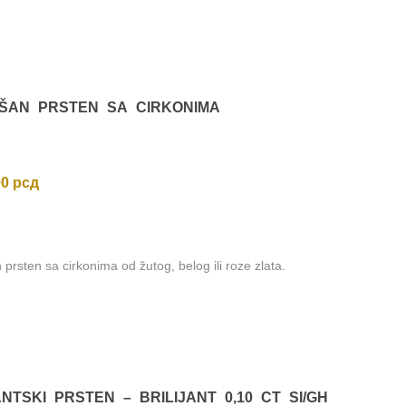
višoj
ŠAN PRSTEN SA CIRKONIMA
00
рсд
prsten sa cirkonima od žutog, belog ili roze zlata.
ANTSKI PRSTEN – BRILIJANT 0,10 CT SI/GH