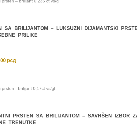
ki prsten – brilijant 0,235 ct vs/g
N SA BRILIJANTOM – LUKSUZNI DIJAMANTSKI PRST
SEBNE PRILIKE
,00
рсд
ki prsten - brilijant 0,17ct vs/gh
NTNI PRSTEN SA BRILIJANTOM – SAVRŠEN IZBOR Z
NE TRENUTKE