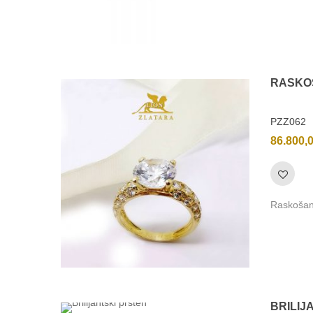
RASKO
PZZ062
86.800,
Raskošan 
BRILIJ