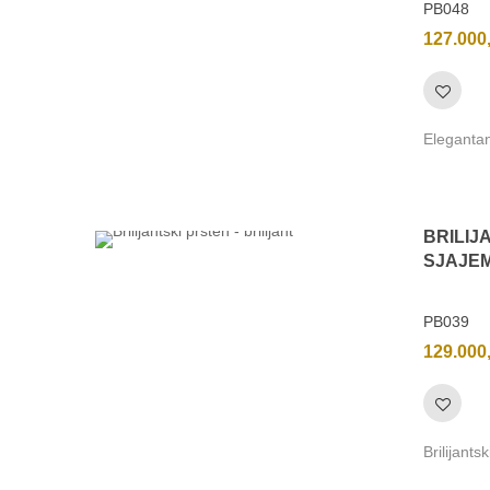
PB048
127.000
Elegantan 
BRILIJ
SJAJEM
PB039
129.000
Brilijants