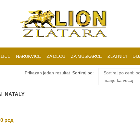
LICE
NARUKVICE
ZA DECU
ZA MUŠKARCE
ZLATNICI
DIJ
Prikazan jedan rezultat
Sortiraj po:
Sortiraj po ceni: o
manje ka većoj
N NATALY
00
рсд