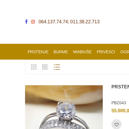
064.137.74.74; 011.38.22.713
PRSTENJE
BURME
MINĐUŠE
PRIVESCI
OGR
PRSTE
PBZ043
55.000,