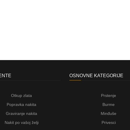
JENTE
OSNOVNE KATEGORIJE
Otkup zlata
Prstenje
Popravka nakita
Burme
Graviranje nakita
Minđuše
Nakit po vašoj želji
Privesci