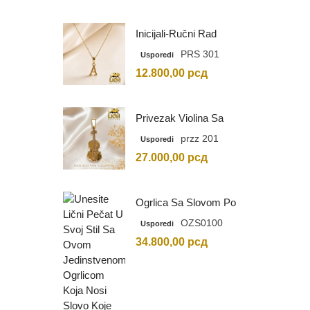
Inicijali-Ručni Rad
PRS 301
Usporedi
12.800,00
рсд
Privezak Violina Sa
Graviranim Inicijalima
przz 201
Usporedi
27.000,00
рсд
Ogrlica Sa Slovom Po
Vašem Izboru
OZS0100
Usporedi
34.800,00
рсд