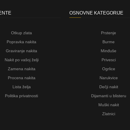
JENTE
OSNOVNE KATEGORIJE
Otkup zlata
Prstenje
Popravka nakita
Burme
Graviranje nakita
Minđuše
Nakit po vašoj želji
Privesci
Zamena nakita
Ogrlice
Procena nakita
Narukvice
Lista želja
Dečji nakit
Politika privatnosti
Dijamanti u blisteru
Muški nakit
Zlatnici