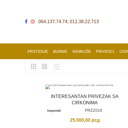
064.137.74.74; 011.38.22.713
PRSTENJE
BURME
MINĐUŠE
PRIVESCI
OGR
INTERESANTAN PRIVEZAK SA
CIRKONIMA
PRZZ016
Usporedi
25.000,00
рсд