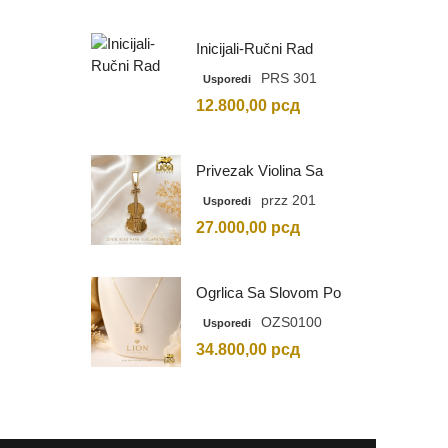
Inicijali-Ručni Rad
PRS 301
Usporedi
12.800,00
рсд
Privezak Violina Sa
Graviranim Inicijalima
przz 201
Usporedi
27.000,00
рсд
Ogrlica Sa Slovom Po
Vašem Izboru
OZS0100
Usporedi
34.800,00
рсд