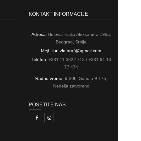
KONTAKT INFORMACIJE
Adresa:
Bulevar kralja Aleksandra 199a,
Beograd, Srbija
Mejl: lion.zlatara(@)gmail.com
Telefon:
+381 11 3822 713 / +381 64 13
77 474
Radno vreme:
9-20h; Sunota 9-17h;
Nedelja zatvoreno
POSETITE NAS