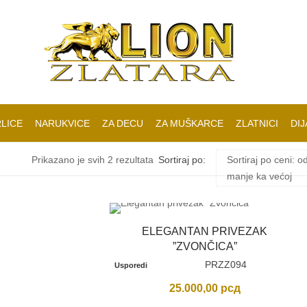
LICE
NARUKVICE
ZA DECU
ZA MUŠKARCE
ZLATNICI
DIJ
Sortirano
Prikazano je svih 2 rezultata
Sortiraj po:
Sortiraj po ceni: o
manje ka većoj
po
ceni:
ELEGANTAN PRIVEZAK
”ZVONČICA”
od
PRZZ094
Usporedi
25.000,00
рсд
niže