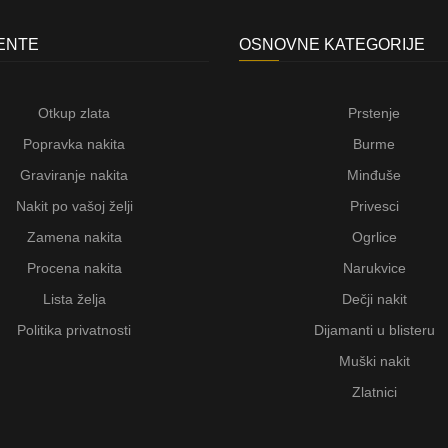
JENTE
OSNOVNE KATEGORIJE
Otkup zlata
Prstenje
Popravka nakita
Burme
Graviranje nakita
Minđuše
Nakit po vašoj želji
Privesci
Zamena nakita
Ogrlice
Procena nakita
Narukvice
Lista želja
Dečji nakit
Politika privatnosti
Dijamanti u blisteru
Muški nakit
Zlatnici