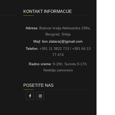
KONTAKT INFORMACIJE
Adresa:
Bulevar kralja Aleksandra 199a,
Beograd, Srbija
Mejl: lion.zlatara(@)gmail.com
Telefon:
+381 11 3822 713 / +381 64 13
77 474
Radno vreme:
9-20h; Sunota 9-17h;
Nedelja zatvoreno
POSETITE NAS