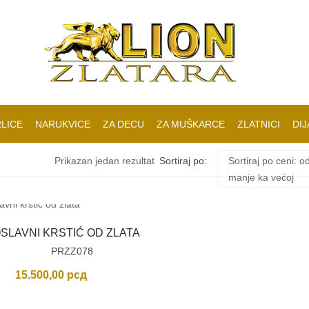
LICE
NARUKVICE
ZA DECU
ZA MUŠKARCE
ZLATNICI
DIJ
Prikazan jedan rezultat
Sortiraj po:
Sortiraj po ceni: o
manje ka većoj
SLAVNI KRSTIĆ OD ZLATA
PRZZ078
15.500,00
рсд