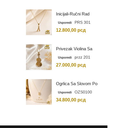
Inicijali-Ručni Rad
PRS 301
Usporedi
12.800,00
рсд
Privezak Violina Sa
Graviranim Inicijalima
przz 201
Usporedi
27.000,00
рсд
Ogrlica Sa Slovom Po
Vašem Izboru
OZS0100
Usporedi
34.800,00
рсд