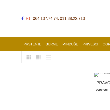
064.137.74.74; 011.38.22.713
PRSTENJE
BURME
MINĐUŠE
PRIVESCI
OGR
PRAVO
Usporedi