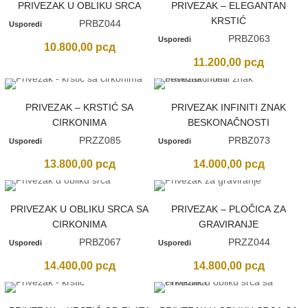
PRIVEZAK U OBLIKU SRCA
PRIVEZAK – ELEGANTAN
KRSTIĆ
PRBZ044
Usporedi
PRBZ063
Usporedi
10.800,00
рсд
11.200,00
рсд
PRIVEZAK – KRSTIĆ SA
PRIVEZAK INFINITI ZNAK
CIRKONIMA
BESKONAČNOSTI
PRZZ085
PRBZ073
Usporedi
Usporedi
13.800,00
рсд
14.000,00
рсд
PRIVEZAK U OBLIKU SRCA SA
PRIVEZAK – PLOČICA ZA
nimalna
ksimalna
CIRKONIMA
GRAVIRANJE
na
na
PRBZ067
PRZZ044
Usporedi
Usporedi
14.400,00
рсд
14.800,00
рсд