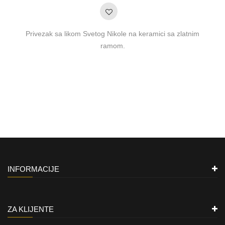
Privezak sa likom Svetog Nikole na keramici sa zlatnim
ramom.
INFORMACIJE
ZA KLIJENTE