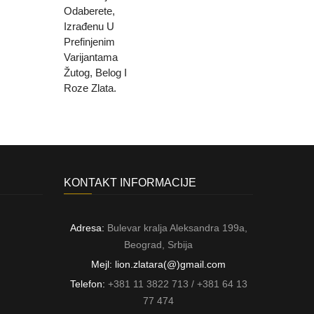
KONTAKT INFORMACIJE
Adresa:
Bulevar kralja Aleksandra 199a,
Beograd, Srbija
Mejl: lion.zlatara(@)gmail.com
Telefon:
+381 11 3822 713 / +381 64 13
77 474