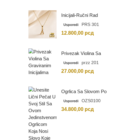
Inicijali-Ručni Rad
PRS 301
Usporedi
12.800,00
рсд
Privezak Violina Sa
Graviranim Inicijalima
przz 201
Usporedi
27.000,00
рсд
Ogrlica Sa Slovom Po
Vašem Izboru
OZS0100
Usporedi
34.800,00
рсд