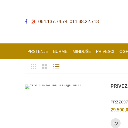
064.137.74.74; 011.38.22.713
PRSTENJE
BURME
MINĐUŠE
PRIVESCI
OGR
PRIVE
PRZZ097
29.500,