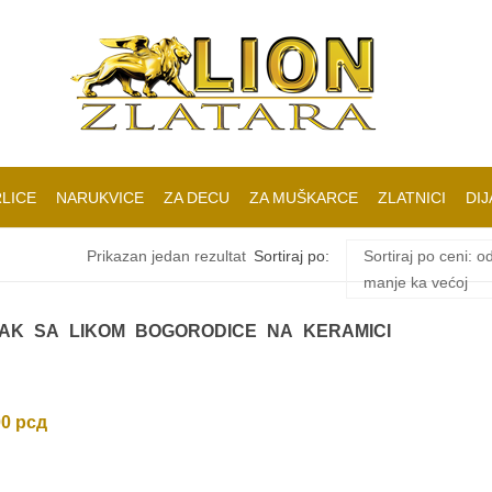
LICE
NARUKVICE
ZA DECU
ZA MUŠKARCE
ZLATNICI
DIJ
Prikazan jedan rezultat
Sortiraj po:
Sortiraj po ceni: o
manje ka većoj
ZAK SA LIKOM BOGORODICE NA KERAMICI
00
рсд