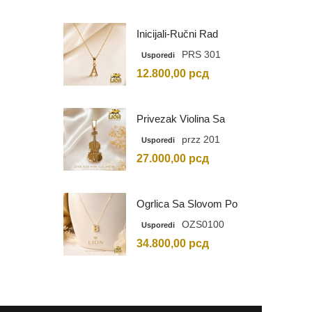
Inicijali-Ručni Rad
PRS 301
Usporedi
12.800,00
рсд
Privezak Violina Sa
Graviranim Inicijalima
przz 201
Usporedi
27.000,00
рсд
Ogrlica Sa Slovom Po
Vašem Izboru
OZS0100
Usporedi
34.800,00
рсд