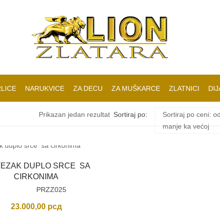
LICE
NARUKVICE
ZA DECU
ZA MUŠKARCE
ZLATNICI
DIJ
Prikazan jedan rezultat
Sortiraj po:
Sortiraj po ceni: o
manje ka većoj
VEZAK DUPLO SRCE SA
CIRKONIMA
PRZZ025
23.000,00
рсд