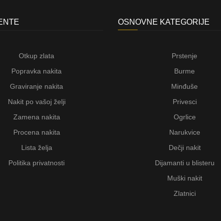
JENTE
OSNOVNE KATEGORIJE
Otkup zlata
Prstenje
Popravka nakita
Burme
Graviranje nakita
Minđuše
Nakit po vašoj želji
Privesci
Zamena nakita
Ogrlice
Procena nakita
Narukvice
Lista želja
Dečji nakit
Politika privatnosti
Dijamanti u blisteru
Muški nakit
Zlatnici