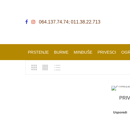
064.137.74.74; 011.38.22.713
PRSTENJE
BURME
MINĐUŠE
PRIVESCI
OGR
PRI
Usporedi