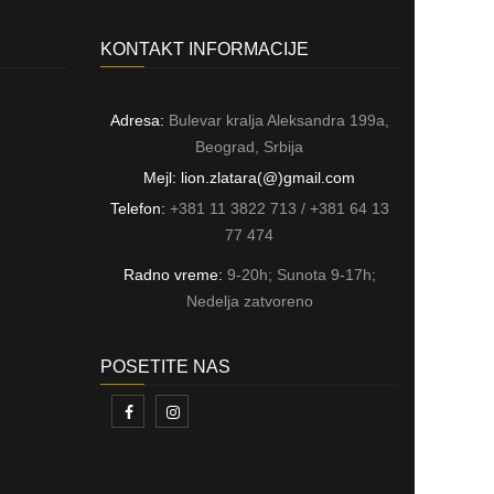
KONTAKT INFORMACIJE
Adresa:
Bulevar kralja Aleksandra 199a,
Beograd, Srbija
Mejl: lion.zlatara(@)gmail.com
Telefon:
+381 11 3822 713 / +381 64 13
77 474
Radno vreme:
9-20h; Sunota 9-17h;
Nedelja zatvoreno
POSETITE NAS