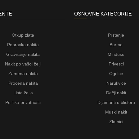
JENTE
OSNOVNE KATEGORIJE
Otkup zlata
Prstenje
Popravka nakita
Burme
Graviranje nakita
Minđuše
Nakit po vašoj želji
Privesci
Zamena nakita
Ogrlice
Procena nakita
Narukvice
Lista želja
Dečji nakit
Politika privatnosti
Dijamanti u blisteru
Muški nakit
Zlatnici