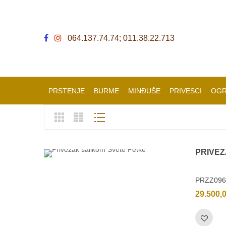
064.137.74.74; 011.38.22.713
PRSTENJE
BURME
MINĐUŠE
PRIVESCI
OGR
PRIVE
PRZZ096
29.500,