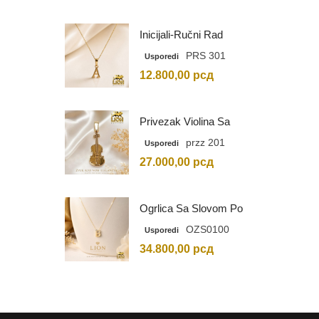
Inicijali-Ručni Rad
PRS 301
Usporedi
12.800,00
рсд
Privezak Violina Sa
Graviranim Inicijalima
przz 201
Usporedi
27.000,00
рсд
Ogrlica Sa Slovom Po
Vašem Izboru
OZS0100
Usporedi
34.800,00
рсд