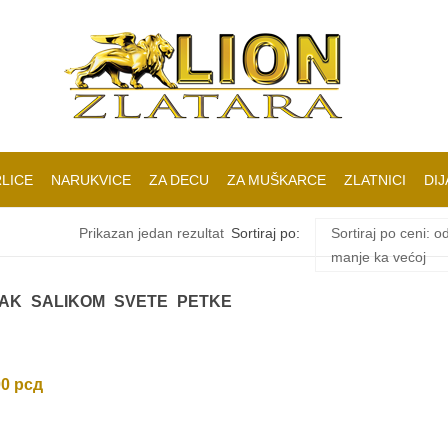
LICE
NARUKVICE
ZA DECU
ZA MUŠKARCE
ZLATNICI
DIJ
Prikazan jedan rezultat
Sortiraj po:
Sortiraj po ceni: o
manje ka većoj
ZAK SALIKOM SVETE PETKE
00
рсд