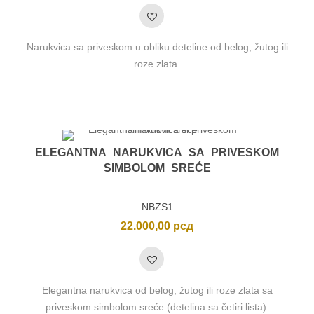
Narukvica sa priveskom u obliku deteline od belog, žutog ili
roze zlata.
ELEGANTNA NARUKVICA SA PRIVESKOM
SIMBOLOM SREĆE
NBZS1
nimalna
ksimalna
22.000,00
рсд
na
na
Elegantna narukvica od belog, žutog ili roze zlata sa
priveskom simbolom sreće (detelina sa četiri lista).