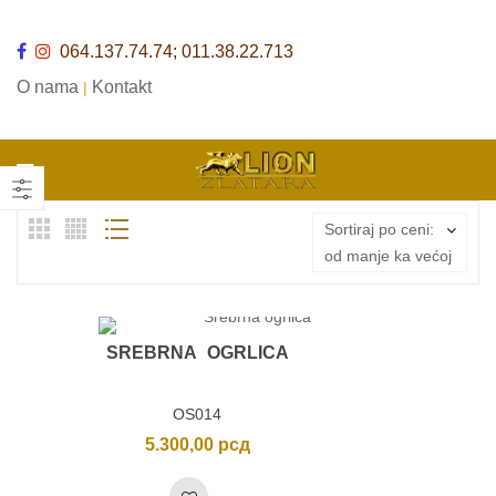
064.137.74.74; 011.38.22.713
O nama
Kontakt
|
Sortiraj po ceni:
od manje ka većoj
SREBRNA OGRLICA
OS014
5.300,00
рсд