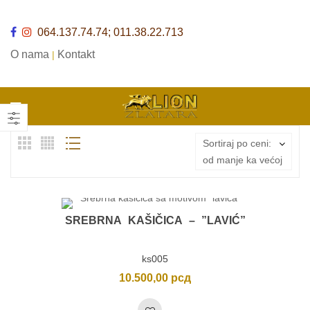
064.137.74.74; 011.38.22.713
O nama
Kontakt
|
Sortiraj po ceni:
od manje ka većoj
SREBRNA KAŠIČICA – ”LAVIĆ”
ks005
10.500,00
рсд