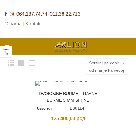
064.137.74.74; 011.38.22.713
O nama
Kontakt
|
Sortiraj po ceni:
od manje ka većoj
DVOBOJNE BURME – RAVNE
BURME 3 MM ŠIRINE
LB0114
Usporedi
125.400,00
рсд