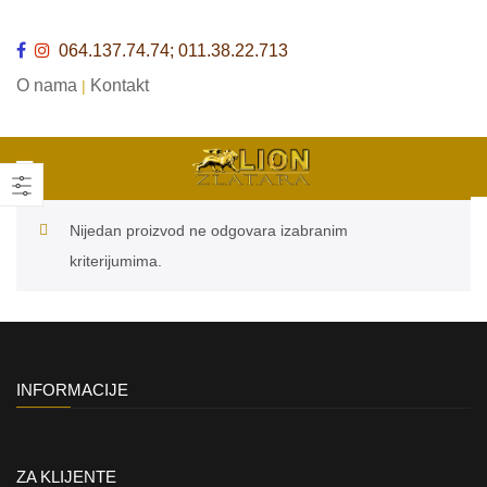
064.137.74.74; 011.38.22.713
O nama
Kontakt
|
Nijedan proizvod ne odgovara izabranim
kriterijumima.
INFORMACIJE
ZA KLIJENTE