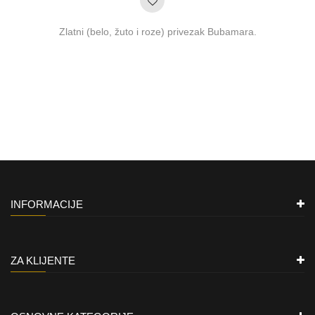
Zlatni (belo, žuto i roze) privezak Bubamara.
INFORMACIJE
ZA KLIJENTE